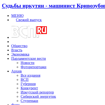
Судьбы иркутян - машинист Кривозубо
МЕНЮ
Свежий выпуск
Общество
Власть
Экономика
Парламентские вести
Новости
Фоторепортажи
Архив
Все издания
ВСП
Губерния
Конкурент
Иркутский репортер
Сибирский энергетик
Ступеньки
Фото