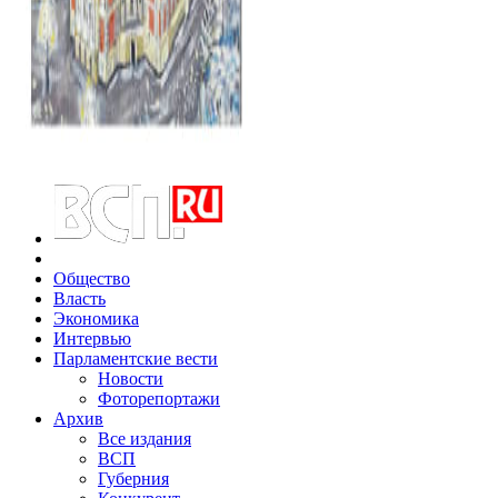
Общество
Власть
Экономика
Интервью
Парламентские вести
Новости
Фоторепортажи
Архив
Все издания
ВСП
Губерния