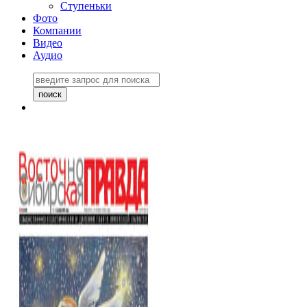
Ступеньки
Фото
Компании
Видео
Аудио
Восточно-Сибирская
правда №27243
06 ноября