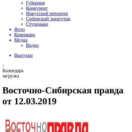
Губерния
Конкурент
Иркутский репортер
Сибирский энергетик
Ступеньки
Фото
Компании
Медиа
Видео
Выпуски
:
Календарь
загрузка
Восточно-Сибирская правда
от 12.03.2019