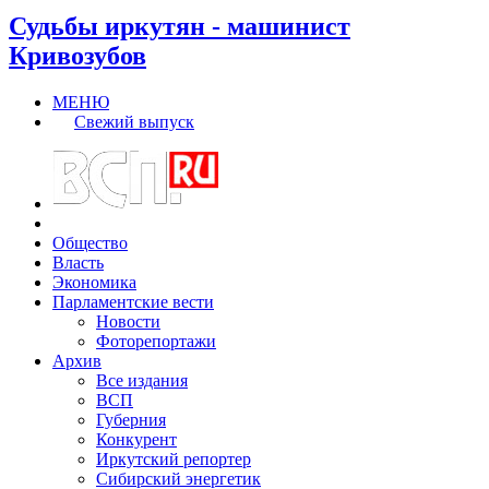
Судьбы иркутян - машинист
Кривозубов
МЕНЮ
Свежий выпуск
Общество
Власть
Экономика
Парламентские вести
Новости
Фоторепортажи
Архив
Все издания
ВСП
Губерния
Конкурент
Иркутский репортер
Сибирский энергетик