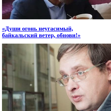
«Души огонь неугасимый,
байкальский ветер, обнови!»