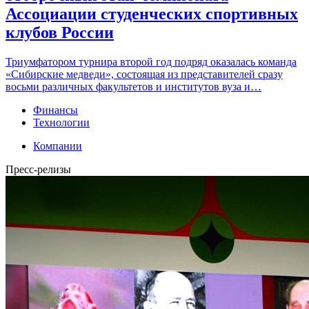
Ассоциации студенческих спортивных
клубов России
Триумфатором турнира второй год подряд оказалась команда
«Сибирские медведи», состоящая из представителей сразу
восьми различных факультетов и институтов вуза и…
Финансы
Технологии
Компании
Пресс-релизы