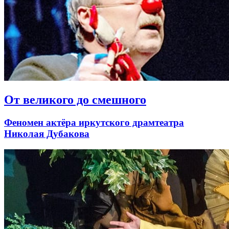
От великого до смешного
Феномен актёра иркутского драмтеатра
Николая Дубакова