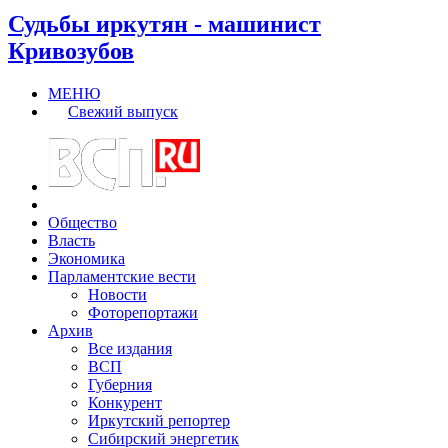
Судьбы иркутян - машинист
Кривозубов
МЕНЮ
Свежий выпуск
Общество
Власть
Экономика
Парламентские вести
Новости
Фоторепортажи
Архив
Все издания
ВСП
Губерния
Конкурент
Иркутский репортер
Сибирский энергетик