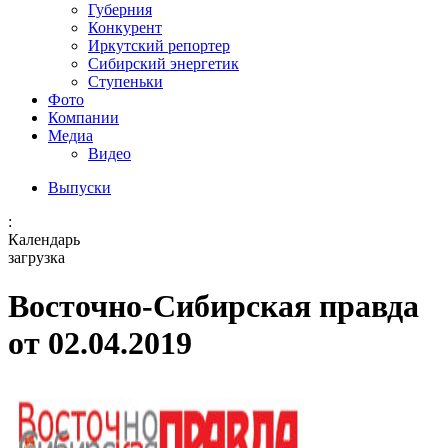
Губерния
Конкурент
Иркутский репортер
Сибирский энергетик
Ступеньки
Фото
Компании
Медиа
Видео
Выпуски
:
Календарь
загрузка
Восточно-Сибирская правда
от 02.04.2019