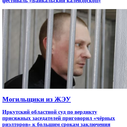
фестиваль «Байкальский калейдоскоп»
Могильщики из ЖЭУ
Иркутский областной суд по вердикту
присяжных заседателей приговорил «чёрных
риэлторов» к большим срокам заключения