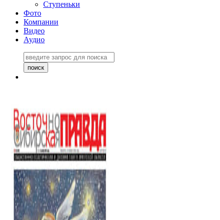
Ступеньки
Фото
Компании
Видео
Аудио
Восточно-Сибирская
правда №27243
06 ноября