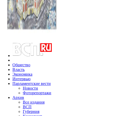
Общество
Власть
Экономика
Интервью
Парламентские вести
Новости
Фоторепортажи
Архив
Все издания
ВСП
Губерния