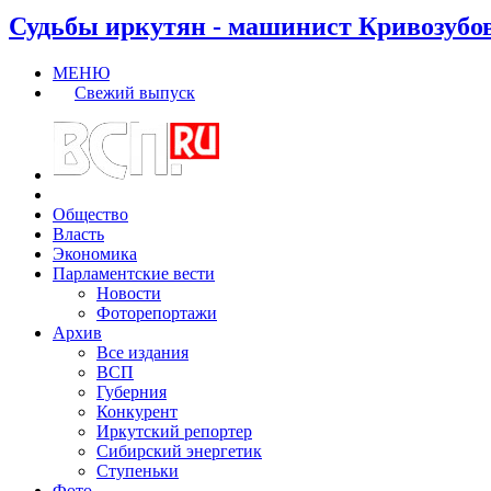
Судьбы иркутян - машинист Кривозубо
МЕНЮ
Свежий выпуск
Общество
Власть
Экономика
Парламентские вести
Новости
Фоторепортажи
Архив
Все издания
ВСП
Губерния
Конкурент
Иркутский репортер
Сибирский энергетик
Ступеньки
Фото