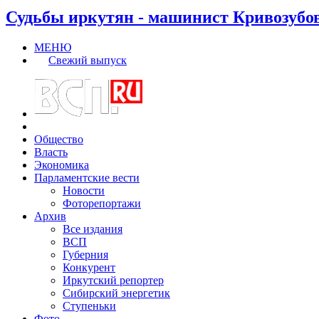
Судьбы иркутян - машинист Кривозубо
МЕНЮ
Свежий выпуск
Общество
Власть
Экономика
Парламентские вести
Новости
Фоторепортажи
Архив
Все издания
ВСП
Губерния
Конкурент
Иркутский репортер
Сибирский энергетик
Ступеньки
Фото