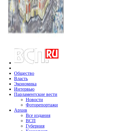
Общество
Власть
Экономика
Интервью
Парламентские вести
Новости
Фоторепортажи
Архив
Все издания
ВСП
Губерния