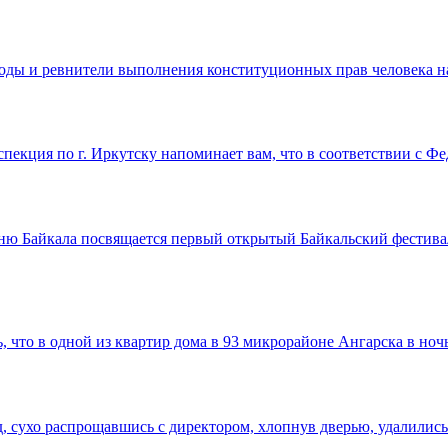
рироды и ревнители выполнения конституционных прав человек
пекция по г. Иркутску напоминает вам, что в соответствии с 
Дню Байкала посвящается первый открытый Байкальский фестив
, что в одной из квартир дома в 93 микрорайоне Ангарска в но
д, сухо распрощавшись с директором, хлопнув дверью, удалилис