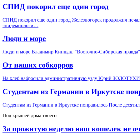
СПИД покорил еще один город
СПИД покорил еще один город Железногорск продолжил печ
эпидемиологи…
Люди и море
Люди и море Владимир Кинщак, "Восточно-Сибирская правда" М
От наших собкорров
На хлеб набросили административную узду Юрий ЗОЛОТУХИН, 
Студентам из Германии в Иркутске пон
Студентам из Германии в Иркутске понравилось После десяти
Под крышей дома твоего
За прожитую неделю наш кошелек не о