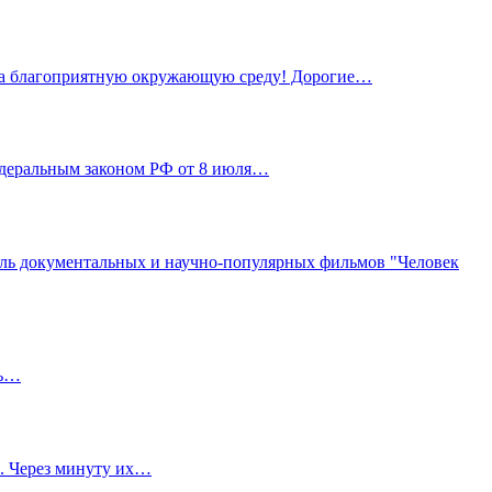
а на благоприятную окружающую среду! Дорогие…
Федеральным законом РФ от 8 июля…
аль документальных и научно-популярных фильмов "Человек
чь…
ь. Через минуту их…