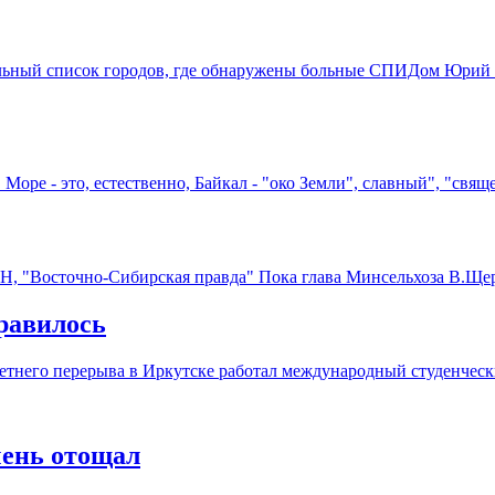
альный список городов, где обнаружены больные СПИДом Юри
оре - это, естественно, Байкал - "око Земли", славный", "свя
"Восточно-Сибирская правда" Пока глава Минсельхоза В.Щерба
равилось
летнего перерыва в Иркутске работал международный студенчес
чень отощал