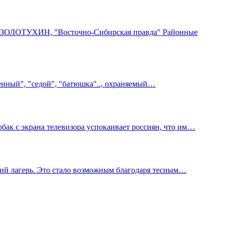
й ЗОЛОТУХИН, "Восточно-Сибирская правда" Районные
щенный", "седой", "батюшка".., охраняемый…
к с экрана телевизора успокаивает россиян, что им…
кий лагерь. Это стало возможным благодаря тесным…