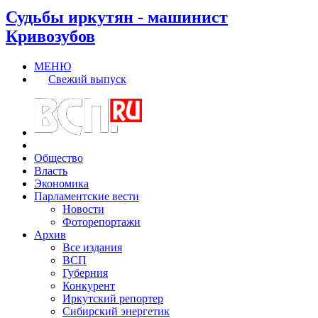
Судьбы иркутян - машинист
Кривозубов
МЕНЮ
Свежий выпуск
Общество
Власть
Экономика
Парламентские вести
Новости
Фоторепортажи
Архив
Все издания
ВСП
Губерния
Конкурент
Иркутский репортер
Сибирский энергетик