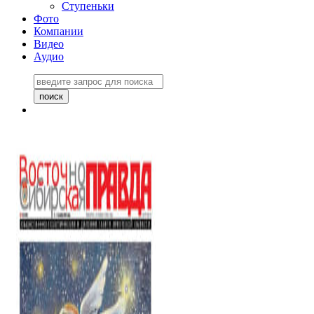
Ступеньки
Фото
Компании
Видео
Аудио
Восточно-Сибирская
правда №27243
06 ноября