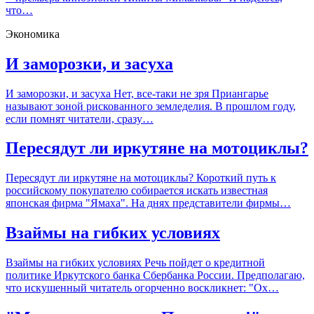
что…
Экономика
И заморозки, и засуха
И заморозки, и засуха Нет, все-таки не зря Приангарье
называют зоной рискованного земледелия. В прошлом году,
если помнят читатели, сразу…
Пересядут ли иркутяне на мотоциклы?
Пересядут ли иркутяне на мотоциклы? Короткий путь к
российскому покупателю собирается искать известная
японская фирма "Ямаха". На днях представители фирмы…
Взаймы на гибких условиях
Взаймы на гибких условиях Речь пойдет о кредитной
политике Иркутского банка Сбербанка России. Предполагаю,
что искушенный читатель огорченно воскликнет: "Ох…