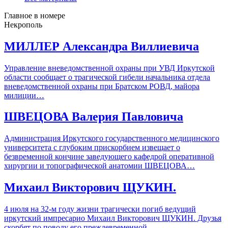
Главное в номере
Некрополь
МИЛЛЕР Александра Виллиевича
Управление вневедомственной охраны при УВД Иркутской
области сообщает о трагической гибели начальника отдела
вневедомственной охраны при Братском РОВД, майора
милиции…
ШВЕЦОВА Валерия Павловича
Администрация Иркутского государственного медицинского
университета с глубоким прискорбием извещает о
безвременной кончине заведующего кафедрой оперативной
хирургии и топографической анатомии ШВЕЦОВА…
Михаил Викторович ЩУКИН.
4 июля на 32-м году жизни трагически погиб ведущий
иркутский импресарио Михаил Викторович ЩУКИН. Друзья
скорбят по поводу его преждевременной…