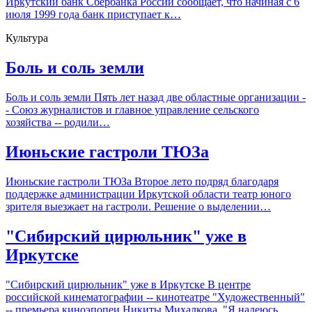
Иркутский банк Сбербанка России сообщает, что начиная с 6
июля 1999 года банк приступает к…
Культура
Боль и соль земли
Боль и соль земли Пять лет назад две областные организации -
- Союз журналистов и главное управление сельского
хозяйства -- родили…
Июньские гастроли ТЮЗа
Июньские гастроли ТЮЗа Второе лето подряд благодаря
поддержке администрации Иркутской области театр юного
зрителя выезжает на гастроли. Решение о выделении…
"Сибирский цирюльник" уже в
Иркутске
"Сибирский цирюльник" уже в Иркутске В центре
российской кинематографии -- кинотеатре "Художественный"
-- премьера киноэпопеи Никиты Михалкова. "Я надеюсь,