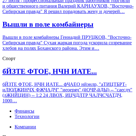
27 июля - профессиональный праздник работников торговли
и общественного питания Валерий КАРНАУХОВ, "Восточно-
Сибирская правда" Я решил порадовать жену и дочерей…
Вышли в поле комбайнеры
Вышли в поле комбайнеры Геннадий ПРУЦКОВ, "Восточно-
Сибирская правда" Сухая жаркая погода ускорила созревание
хлебов на полях Боханского района. Этим и…
Спорт
бЙЗТЕ ФТОЕ, НЧН ИАТЕ...
бЙЗТЕ ФТОЕ, НЧН ИАТЕ... фЧАЕО нйэнлр, "аТИЦТБРТ-
иЛЮЛЖИНЧХ ФЖЧАДЧ" "иеоеряч" (йОЧР-йДЫ) -- "саесдч"
(лЖНЙЦИН) -- 1:2 24 ЛВОХ, ИЦЧДЛТР ЧАЛЧСЧАТДЧ,
1000…
Финансы
Технологии
Компании