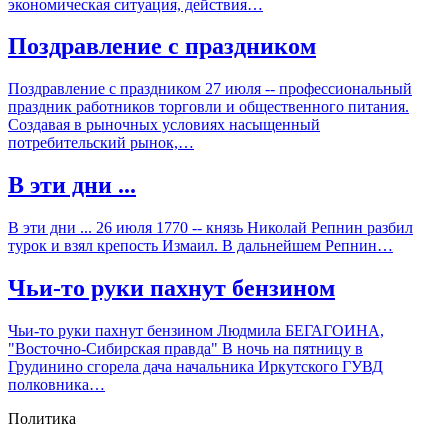
экономическая ситуация, действия…
Поздравление с праздником
Поздравление с праздником 27 июля -- профессиональный
праздник работников торговли и общественного питания.
Создавая в рыночных условиях насыщенный
потребительский рынок,…
В эти дни ...
В эти дни ... 26 июля 1770 -- князь Николай Репнин разбил
турок и взял крепость Измаил. В дальнейшем Репнин…
Чьи-то руки пахнут бензином
Чьи-то руки пахнут бензином Людмила БЕГАГОИНА,
"Восточно-Сибирская правда" В ночь на пятницу в
Грудинино сгорела дача начальника Иркутского ГУВД
полковника…
Политика