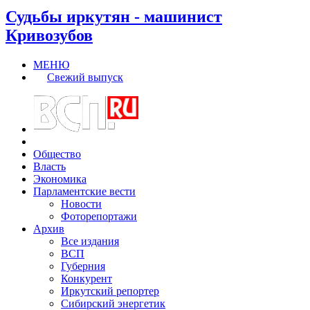
Судьбы иркутян - машинист
Кривозубов
МЕНЮ
Свежий выпуск
Общество
Власть
Экономика
Парламентские вести
Новости
Фоторепортажи
Архив
Все издания
ВСП
Губерния
Конкурент
Иркутский репортер
Сибирский энергетик