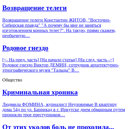
Возвращение телеги
Возвращение телеги Константин ЖИТОВ, "Восточно-
Сибирская правда" "А почему бы мне не заняться
изготовлением конных телег?". На такую, прямо скажем,
необычную…
Родовое гнездо
[<- На пред. часть] [На начало статьи] [На след. часть ->]
Родовое гнездо Виктор ДЕМИН, сотрудник архитектурно-
этнографического музея "Тальцы" В…
Общество
Криминальная хроника
Людмила ФОМИНА, журналист Неуловимые В квартиру
дома 54д по ул. Баррикад в г. Иркутске днем обманным путем
проникли трое преступников…
От этих уколов боль не проходила...