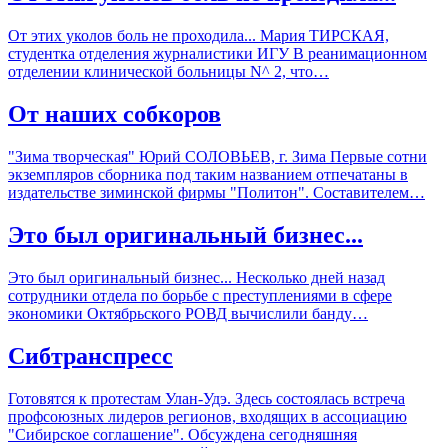
От этих уколов боль не проходила... Мария ТИРСКАЯ,
студентка отделения журналистики ИГУ В реанимационном
отделении клинической больницы N^ 2, что…
От наших собкоров
"Зима творческая" Юрий СОЛОВЬЕВ, г. Зима Первые сотни
экземпляров сборника под таким названием отпечатаны в
издательстве зиминской фирмы "Политон". Составителем…
Это был оригинальный бизнес...
Это был оригинальный бизнес... Несколько дней назад
сотрудники отдела по борьбе с преступлениями в сфере
экономики Октябрьского РОВД вычислили банду…
Сибтранспресс
Готовятся к протестам Улан-Удэ. Здесь состоялась встреча
профсоюзных лидеров регионов, входящих в ассоциацию
"Сибирское соглашение". Обсуждена сегодняшняя