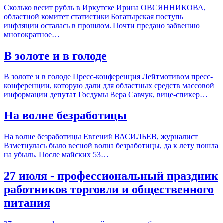
Сколько весит рубль в Иркутске Ирина ОВСЯННИКОВА,
областной комитет статистики Богатырская поступь
инфляции осталась в прошлом. Почти предано забвению
многократное…
В золоте и в голоде
В золоте и в голоде Пресс-конференция Лейтмотивом пресс-
конференции, которую дали для областных средств массовой
информации депутат Госдумы Вера Савчук, вице-спикер…
На волне безработицы
На волне безработицы Евгений ВАСИЛЬЕВ, журналист
Взметнулась было весной волна безработицы, да к лету пошла
на убыль. После майских 53…
27 июля - профессиональный праздник
работников торговли и общественного
питания