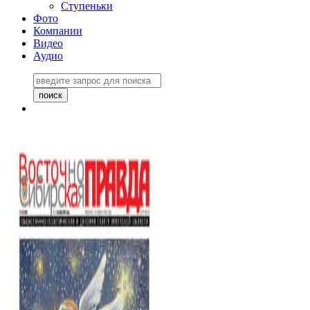
Ступеньки
Фото
Компании
Видео
Аудио
Восточно-Сибирская
правда №27243
06 ноября