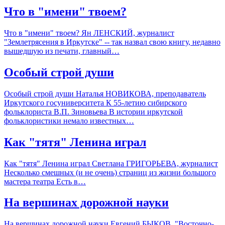
Что в "имени" твоем?
Что в "имени" твоем? Ян ЛЕНСКИЙ, журналист
"Землетрясения в Иркутске" -- так назвал свою книгу, недавно
вышедшую из печати, главный…
Особый строй души
Особый строй души Наталья НОВИКОВА, преподаватель
Иркутского госуниверситета К 55-летию сибирского
фольклориста В.П. Зиновьева В истории иркутской
фольклористики немало известных…
Как "тятя" Ленина играл
Как "тятя" Ленина играл Светлана ГРИГОРЬЕВА, журналист
Несколько смешных (и не очень) страниц из жизни большого
мастера театра Есть в…
На вершинах дорожной науки
На вершинах дорожной науки Евгений БЫКОВ, "Восточно-