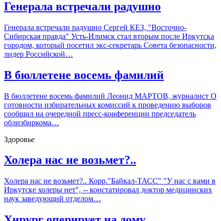
Генерала встречали радушно
Генерала встречали радушно Сергей КЕЗ, "Восточно-
Сибирская правда" Усть-Илимск стал вторым после Иркутска
городом, который посетил экс-секретарь Совета безопасности,
лидер Российской…
В бюллетене восемь фамилий
В бюллетене восемь фамилий Леонид МАРТОВ, журналист О
готовности избирательных комиссий к проведению выборов
сообщил на очередной пресс-конференции председатель
облизбиркома…
Здоровье
Холера нас не возьмет?..
Холера нас не возьмет?.. Корр."Байкал-ТАСС" "У нас с вами в
Иркутске холеры нет", -- констатировал доктор медицинских
наук заведующий отделом…
Хирург оперирует на дому...