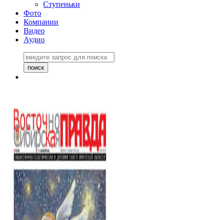
Ступеньки
Фото
Компании
Видео
Аудио
Восточно-Сибирская
правда №27243
06 ноября