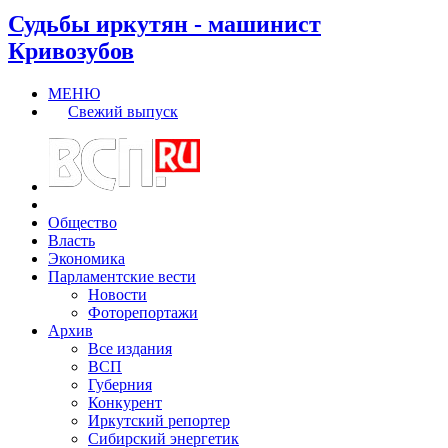
Судьбы иркутян - машинист
Кривозубов
МЕНЮ
Свежий выпуск
Общество
Власть
Экономика
Парламентские вести
Новости
Фоторепортажи
Архив
Все издания
ВСП
Губерния
Конкурент
Иркутский репортер
Сибирский энергетик