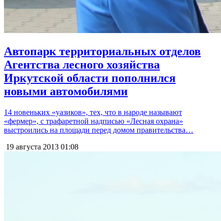
Автопарк территориальных отделов
Агентства лесного хозяйства
Иркутской области пополнился
новыми автомобилями
14 новеньких «уазиков», тех, что в народе называют
«фермер», с трафаретной надписью «Лесная охрана»
выстроились на площади перед домом правительства…
19 августа 2013
01:08