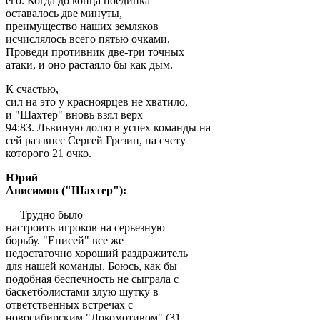
его. Когда до конца поединка
оставалось две минуты,
преимущество наших земляков
исчислялось всего пятью очками.
Проведи противник две-три точных
атаки, и оно растаяло бы как дым.
К счастью,
сил на это у красноярцев не хватило,
и "Шахтер" вновь взял верх —
94:83. Львиную долю в успех команды на
сей раз внес Сергей Грезин, на счету
которого 21 очко.
Юрий
Анисимов ("Шахтер"):
— Трудно было
настроить игроков на серьезную
борьбу. "Енисей" все же
недостаточно хороший раздражитель
для нашей команды. Боюсь, как бы
подобная беспечность не сыграла с
баскетболистами злую шутку в
ответственных встречах с
новосибирским "Локомотивом" (31