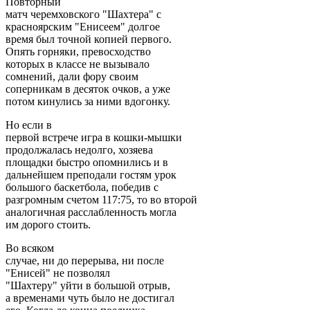
Повторный
матч черемховского "Шахтера" с
красноярским "Енисеем" долгое
время был точной копией первого.
Опять горняки, превосходство
которых в классе не вызывало
сомнений, дали фору своим
соперникам в десяток очков, а уже
потом кинулись за ними вдогонку.
Но если в
первой встрече игра в кошки-мышки
продолжалась недолго, хозяева
площадки быстро опомнились и в
дальнейшем преподали гостям урок
большого баскетбола, победив с
разгромным счетом 117:75, то во второй
аналогичная расслабленность могла
им дорого стоить.
Во всяком
случае, ни до перерыва, ни после
"Енисей" не позволял
"Шахтеру" уйти в большой отрыв,
а временами чуть было не достигал