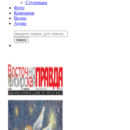
Ступеньки
Фото
Компании
Видео
Аудио
Восточно-Сибирская
правда №27243
06 ноября