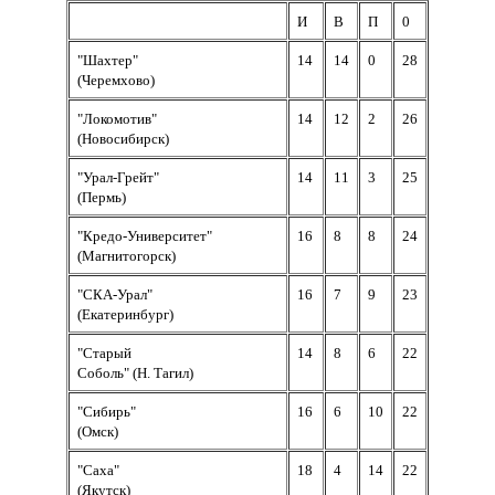
И
В
П
0
"Шахтер"
14
14
0
28
(Черемхово)
"Локомотив"
14
12
2
26
(Новосибирск)
"Урал-Грейт"
14
11
3
25
(Пермь)
"Кредо-Университет"
16
8
8
24
(Магнитогорск)
"СКА-Урал"
16
7
9
23
(Екатеринбург)
"Старый
14
8
6
22
Соболь" (Н. Тагил)
"Сибирь"
16
6
10
22
(Омск)
"Саха"
18
4
14
22
(Якутск)