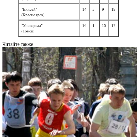
"Енисей"
14
5
9
19
(Красноярск)
"Универсал"
16
1
15
17
(Томск)
Читайте также