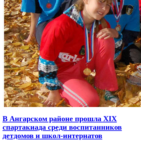
В Ангарском районе прошла XIX
спартакиада среди воспитанников
детдомов и школ-интернатов