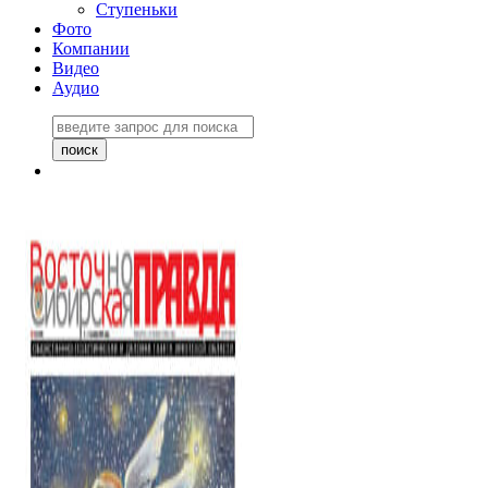
Ступеньки
Фото
Компании
Видео
Аудио
Восточно-Сибирская
правда №27243
06 ноября