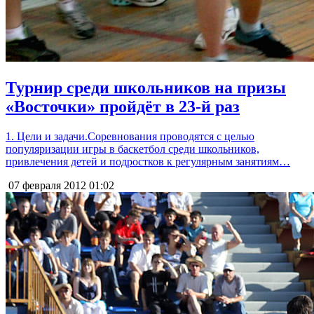
Турнир среди школьников на призы
«Восточки» пройдёт в 23-й раз
1. Цели и задачи.Соревнования проводятся с целью
популяризации игры в баскетбол среди школьников,
привлечения детей и подростков к регулярным занятиям…
07 февраля 2012
01:02