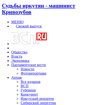
Судьбы иркутян - машинист
Кривозубов
МЕНЮ
Свежий выпуск
Общество
Власть
Экономика
Парламентские вести
Новости
Фоторепортажи
Архив
Все издания
ВСП
Губерния
Конкурент
Иркутский репортер
Сибирский энергетик