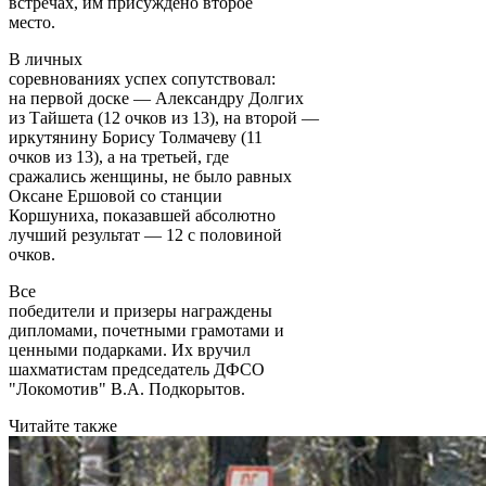
встречах, им присуждено второе
место.
В личных
соревнованиях успех сопутствовал:
на первой доске — Александру Долгих
из Тайшета (12 очков из 13), на второй —
иркутянину Борису Толмачеву (11
очков из 13), а на третьей, где
сражались женщины, не было равных
Оксане Ершовой со станции
Коршуниха, показавшей абсолютно
лучший результат — 12 с половиной
очков.
Все
победители и призеры награждены
дипломами, почетными грамотами и
ценными подарками. Их вручил
шахматистам председатель ДФСО
"Локомотив" В.А. Подкорытов.
Читайте также