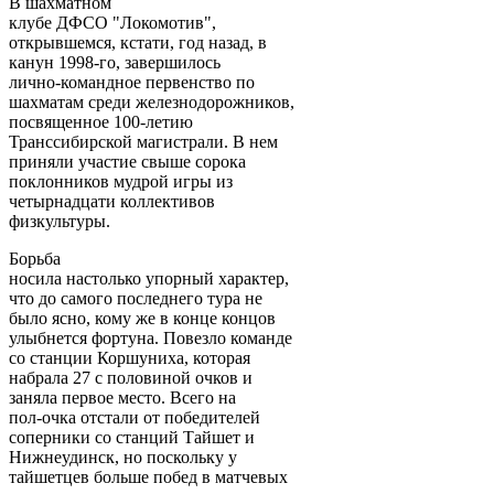
В шахматном
клубе ДФСО "Локомотив",
открывшемся, кстати, год назад, в
канун 1998-го, завершилось
лично-командное первенство по
шахматам среди железнодорожников,
посвященное 100-летию
Транссибирской магистрали. В нем
приняли участие свыше сорока
поклонников мудрой игры из
четырнадцати коллективов
физкультуры.
Борьба
носила настолько упорный характер,
что до самого последнего тура не
было ясно, кому же в конце концов
улыбнется фортуна. Повезло команде
со станции Коршуниха, которая
набрала 27 с половиной очков и
заняла первое место. Всего на
пол-очка отстали от победителей
соперники со станций Тайшет и
Нижнеудинск, но поскольку у
тайшетцев больше побед в матчевых