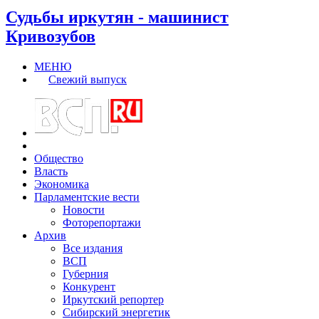
Судьбы иркутян - машинист
Кривозубов
МЕНЮ
Свежий выпуск
Общество
Власть
Экономика
Парламентские вести
Новости
Фоторепортажи
Архив
Все издания
ВСП
Губерния
Конкурент
Иркутский репортер
Сибирский энергетик