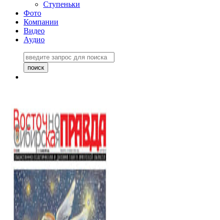
Ступеньки
Фото
Компании
Видео
Аудио
Восточно-Сибирская
правда №27243
06 ноября