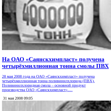
На ОАО «Саянскхимпласт» получена
четырёхмиллионная тонна смолы ПВХ
28 мая 2008 года на ОАО «Саянскхимпласт» получена
четырёхмиллионная тонна поливинилхлорида (ПВХ).
Поливинилхлоридная смола – основной продукт
производства ОАО «Саянскхимпласт».…
31 мая 2008
09:05