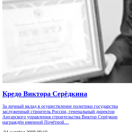
Кредо Виктора Серёдкина
За личный вклад в осуществление политики государства
заслуженный строитель России, генеральный директор
Ангарского управления строительства Виктор Серёдкин
награждён именной Почётной…