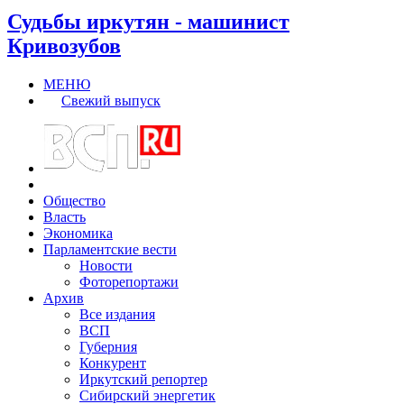
Судьбы иркутян - машинист
Кривозубов
МЕНЮ
Свежий выпуск
Общество
Власть
Экономика
Парламентские вести
Новости
Фоторепортажи
Архив
Все издания
ВСП
Губерния
Конкурент
Иркутский репортер
Сибирский энергетик