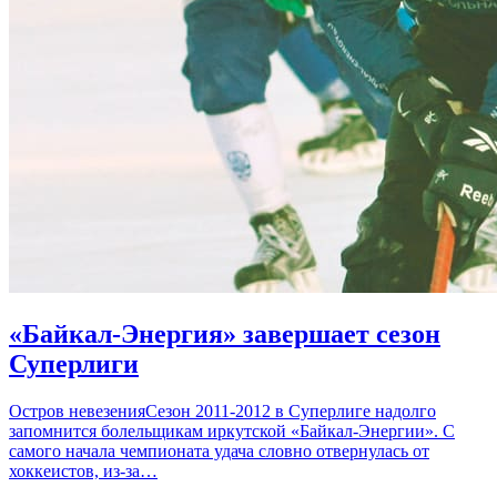
«Байкал-Энергия» завершает сезон
Суперлиги
Остров невезенияСезон 2011-2012 в Суперлиге надолго
запомнится болельщикам иркутской «Байкал-Энергии». С
самого начала чемпионата удача словно отвернулась от
хоккеистов, из-за…