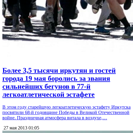
Более 3,5 тысячи иркутян и гостей
города 19 мая боролись за звания
сильнейших бегунов в 77-й
легкоатлетической эстафете
В этом году старейшую легкоатлетическую эстафету Иркутска
посвятили 68-й годовщине Победы в Великой Отечественной
войне. Праздничная атмосфера витала в воздухе,…
27 мая 2013
01:05