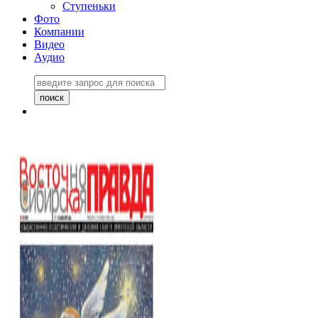
Ступеньки
Фото
Компании
Видео
Аудио
Восточно-Сибирская
правда №27243
06 ноября