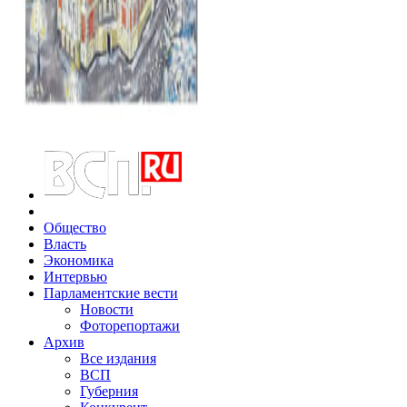
Общество
Власть
Экономика
Интервью
Парламентские вести
Новости
Фоторепортажи
Архив
Все издания
ВСП
Губерния