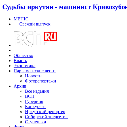
Судьбы иркутян - машинист Кривозубо
МЕНЮ
Свежий выпуск
Общество
Власть
Экономика
Парламентские вести
Новости
Фоторепортажи
Архив
Все издания
ВСП
Губерния
Конкурент
Иркутский репортер
Сибирский энергетик
Ступеньки
Фото