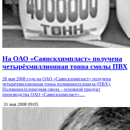
На ОАО «Саянскхимпласт» получена
четырёхмиллионная тонна смолы ПВХ
28 мая 2008 года на ОАО «Саянскхимпласт» получена
четырёхмиллионная тонна поливинилхлорида (ПВХ).
Поливинилхлоридная смола – основной продукт
производства ОАО «Саянскхимпласт».…
31 мая 2008
09:05