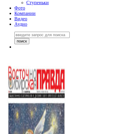
Ступеньки
Фото
Компании
Видео
Аудио
Восточно-Сибирская
правда №27243
06 ноября