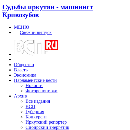
Судьбы иркутян - машинист
Кривозубов
МЕНЮ
Свежий выпуск
Общество
Власть
Экономика
Парламентские вести
Новости
Фоторепортажи
Архив
Все издания
ВСП
Губерния
Конкурент
Иркутский репортер
Сибирский энергетик