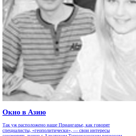
Окно в Азию
Так уж расположено наше Приангарье, как говорят
специалисты, «геополитически», — свои интересы
соизмерять лучше с Азиатским Тихоокеанским регионом.