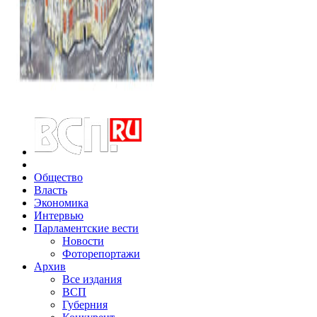
Общество
Власть
Экономика
Интервью
Парламентские вести
Новости
Фоторепортажи
Архив
Все издания
ВСП
Губерния