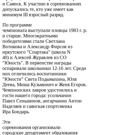
и Саянск. К участию в соревнованиях
допускались те, кто уже имеет как
минимум III взрослый разряд.
По программе
чемпионата выступали пловцы 1983 г. р.
и старше. Многократными
победителями стали Светлана
Вотикова и Александр Фирсов из
иркутского "Спартака" (школа N
40) и Алексей Журавлев из СО
"Юность". В первенстве награды
оспаривали школьники 12-16 лет. Среди
них отличились воспитанники
"Юности" Света Подымахина, Юля
Деева, Миша Кузьминич и Женя Егоров.
Чемпионских лавров удостоились и
гости нашего города: усольчанин
Павел Сеньшинов, ангарчанин Антон
Наделяев и саянская спортсменка
Ира Бондарь.
Эти
соревнования организовали
городские департамент образования