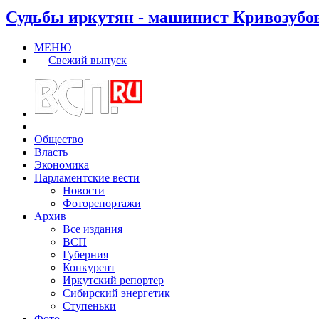
Судьбы иркутян - машинист Кривозубо
МЕНЮ
Свежий выпуск
Общество
Власть
Экономика
Парламентские вести
Новости
Фоторепортажи
Архив
Все издания
ВСП
Губерния
Конкурент
Иркутский репортер
Сибирский энергетик
Ступеньки
Фото