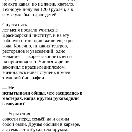
не ахти какая, но на жизнь хватало.
Технорук получал 1200 рублей, а в
семье уже было двое детей.
Спустя пять
лет меня послали учиться в
Красноярский институт, и на эту
рабочую стипендию жили ещё три
года. Конечно, никаких театров,
ресторанов и увеселений, одно
желание — скорее закончить вуз и —
на производство. Учился хорошо,
закончил с красным дипломом.
Начиналась новая ступень в моей
трудовой биографии.
— Не
испытывали обиды, что засиделись в
мастерах, когда кругом руководили
самоучки?
— Угрызения
совести перед семьёй да и самим
собой были. Друзья обошли в карьере,
а я семь лет отбухал техноруком.