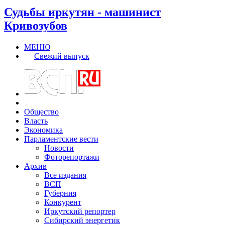
Судьбы иркутян - машинист
Кривозубов
МЕНЮ
Свежий выпуск
Общество
Власть
Экономика
Парламентские вести
Новости
Фоторепортажи
Архив
Все издания
ВСП
Губерния
Конкурент
Иркутский репортер
Сибирский энергетик