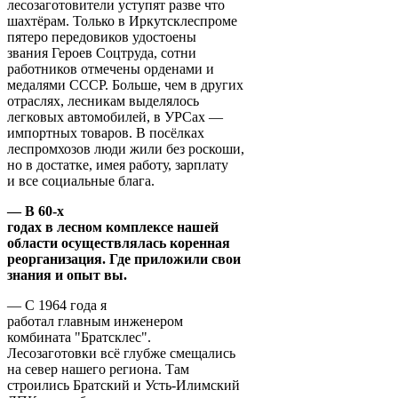
лесозаготовители уступят разве что
шахтёрам. Только в Иркутсклеспроме
пятеро передовиков удостоены
звания Героев Соцтруда, сотни
работников отмечены орденами и
медалями СССР. Больше, чем в других
отраслях, лесникам выделялось
легковых автомобилей, в УРСах —
импортных товаров. В посёлках
леспромхозов люди жили без роскоши,
но в достатке, имея работу, зарплату
и все социальные блага.
— В 60-х
годах в лесном комплексе нашей
области осуществлялась коренная
реорганизация. Где приложили свои
знания и опыт вы.
— С 1964 года я
работал главным инженером
комбината "Братсклес".
Лесозаготовки всё глубже смещались
на север нашего региона. Там
строились Братский и Усть-Илимский