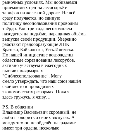
рыночных условиях. Мы добиваемся
приемлемых цен на лесосырьё и
тарифов на железной дороге. Не всё
сразу получается, но единую
политику лесопользования проводим
твёрдо. Уже три года лесокомплекс
находится на подъёме, наращивая объёмы
выпуска своей продукции. Уверенно
работают градообразующие ЛПК
Братска, Байкальска, Усть-Илимска.
По нашей инициативе возрождены
областные соревнования лесорубов,
активно участвуем в ежегодных
выставках-ярмарках
"Сиблесопользование". Могу
смело утверждать, что наш союз нашёл
своё место в проводимых
экономических реформах. Пока я
здесь тружусь, я живу…
P.S. В общении
Владимир Васильевич скромный, не
любит говорить о своих заслугах. А
между тем он не обделён наградами:
имеет три ордена, несколько