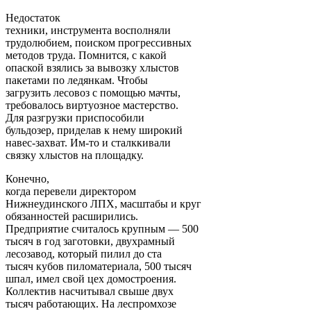
Недостаток
техники, инструмента восполняли
трудолюбием, поиском прогрессивных
методов труда. Помнится, с какой
опаской взялись за вывозку хлыстов
пакетами по ледянкам. Чтобы
загрузить лесовоз с помощью мачты,
требовалось виртуозное мастерство.
Для разгрузки приспособили
бульдозер, приделав к нему широкий
навес-захват. Им-то и сталккивали
связку хлыстов на площадку.
Конечно,
когда перевели директором
Нижнеудинского ЛПХ, масштабы и круг
обязанностей расширились.
Предприятие считалось крупным — 500
тысяч в год заготовки, двухрамный
лесозавод, который пилил до ста
тысяч кубов пиломатериала, 500 тысяч
шпал, имел свой цех домостроения.
Коллектив насчитывал свыше двух
тысяч работающих. На леспромхозе