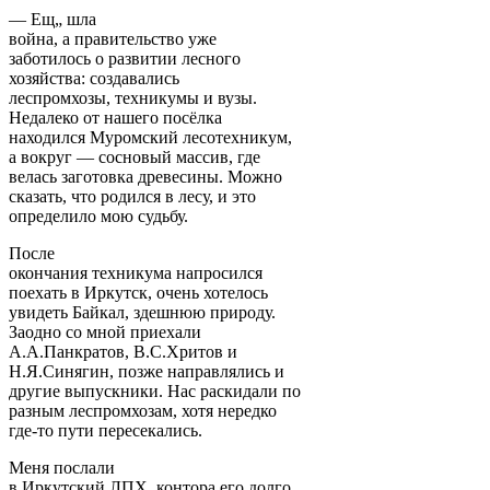
— Ещ„ шла
война, а правительство уже
заботилось о развитии лесного
хозяйства: создавались
леспромхозы, техникумы и вузы.
Недалеко от нашего посёлка
находился Муромский лесотехникум,
а вокруг — сосновый массив, где
велась заготовка древесины. Можно
сказать, что родился в лесу, и это
определило мою судьбу.
После
окончания техникума напросился
поехать в Иркутск, очень хотелось
увидеть Байкал, здешнюю природу.
Заодно со мной приехали
А.А.Панкратов, В.С.Хритов и
Н.Я.Синягин, позже направлялись и
другие выпускники. Нас раскидали по
разным леспромхозам, хотя нередко
где-то пути пересекались.
Меня послали
в Иркутский ЛПХ, контора его долго