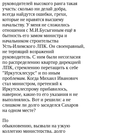
руководителей высокого ранга такая
участь: сколько ни делай добра,
всегда найдутся ошибки, грехи,
которые не нравятся высшему
начальству. У меня не сложились
отношения с М.И.Бусыгиным ещё в
бытность его замом министра и
начальником строительства
Усть-Илимского ЛПК. Он своенравный,
не терпящий возражений
руководитель. С ним были несогласия
по распределению квартир дирекцией
ЛПК, стремлению перетащить к себе
"Иркутсклесурс" и по иным
проблемам. Когда Михаил Иванович
стал министром, претензий к
Иркутсклеспрому прибавилось,
наверное, какие-то его указания н не
выполнялись. Вот и решили: а не
слишком ли долго засиделся Сахаров
на одном месте?
По
обыкновению, вызвали на узкую
коллегию министерства, долго