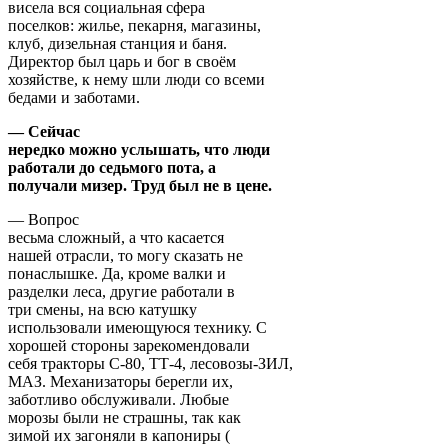
висела вся социальная сфера
поселков: жилье, пекарня, магазины,
клуб, дизельная станция и баня.
Директор был царь и бог в своём
хозяйстве, к нему шли люди со всеми
бедами и заботами.
— Сейчас
нередко можно услышать, что люди
работали до седьмого пота, а
получали мизер. Труд был не в цене.
— Вопрос
весьма сложный, а что касается
нашей отрасли, то могу сказать не
понаслышке. Да, кроме валки и
разделки леса, другие работали в
три смены, на всю катушку
использовали имеющуюся технику. С
хорошей стороны зарекомендовали
себя тракторы С-80, ТТ-4, лесовозы-ЗИЛ,
МАЗ. Механизаторы берегли их,
заботливо обслуживали. Любые
морозы были не страшны, так как
зимой их загоняли в капониры (