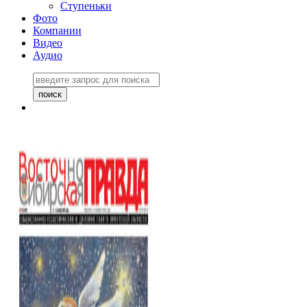
Ступеньки
Фото
Компании
Видео
Аудио
Восточно-Сибирская
правда №27243
06 ноября