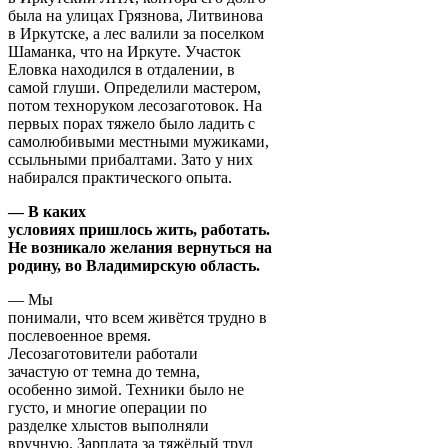
была на улицах Грязнова, Литвинова
в Иркутске, а лес валили за поселком
Шаманка, что на Иркуте. Участок
Еловка находился в отдалении, в
самой глуши. Определили мастером,
потом техноруком лесозаготовок. На
первых порах тяжело было ладить с
самолюбивыми местными мужиками,
ссыльными прибалтами. Зато у них
набирался практического опыта.
— В каких
условиях пришлось жить, работать.
Не возникало желания вернуться на
родину, во Владимирскую область.
— Мы
понимали, что всем живётся трудно в
послевоенное время.
Лесозаготовители работали
зачастую от темна до темна,
особенно зимой. Техники было не
густо, и многие операции по
разделке хлыстов выполняли
вручную. Зарплата за тяжёлый труд