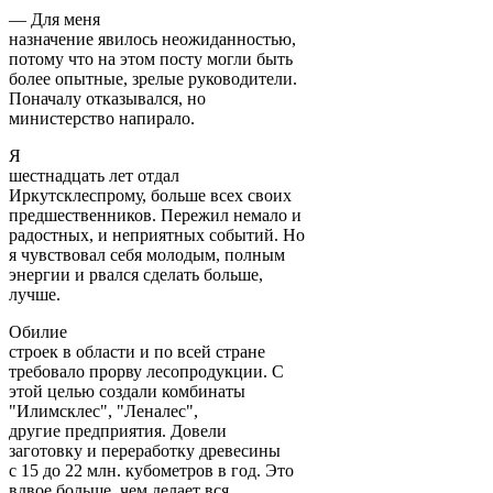
— Для меня
назначение явилось неожиданностью,
потому что на этом посту могли быть
более опытные, зрелые руководители.
Поначалу отказывался, но
министерство напирало.
Я
шестнадцать лет отдал
Иркутсклеспрому, больше всех своих
предшественников. Пережил немало и
радостных, и неприятных событий. Но
я чувствовал себя молодым, полным
энергии и рвался сделать больше,
лучше.
Обилие
строек в области и по всей стране
требовало прорву лесопродукции. С
этой целью создали комбинаты
"Илимсклес", "Леналес",
другие предприятия. Довели
заготовку и переработку древесины
с 15 до 22 млн. кубометров в год. Это
вдвое больше, чем делает вся