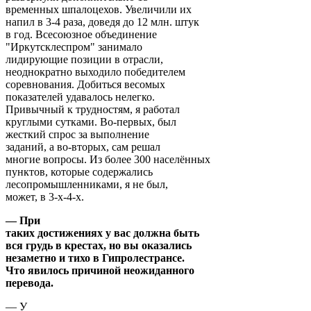
временных шпалоцехов. Увеличили их
напил в 3-4 раза, доведя до 12 млн. штук
в год. Всесоюзное объединение
"Иркутсклеспром" занимало
лидирующие позиции в отрасли,
неоднократно выходило победителем
соревнования. Добиться весомых
показателей удавалось нелегко.
Привычный к трудностям, я работал
круглыми сутками. Во-первых, был
жесткий спрос за выполнение
заданий, а во-вторых, сам решал
многие вопросы. Из более 300 населённых
пунктов, которые содержались
лесопромышленниками, я не был,
может, в 3-х-4-х.
— При
таких достижениях у вас должна быть
вся грудь в крестах, но вы оказались
незаметно и тихо в Гипролестрансе.
Что явилось причиной неожиданного
перевода.
— У