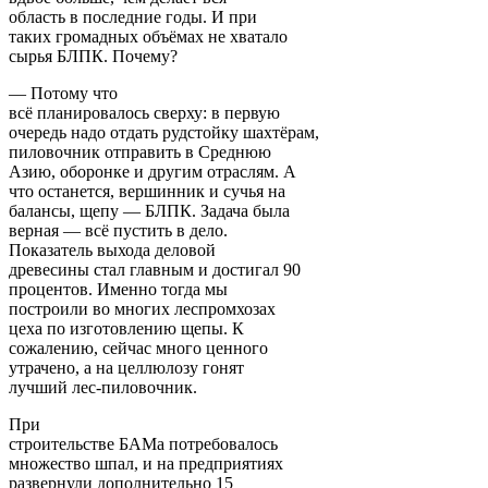
область в последние годы. И при
таких громадных объёмах не хватало
сырья БЛПК. Почему?
— Потому что
всё планировалось сверху: в первую
очередь надо отдать рудстойку шахтёрам,
пиловочник отправить в Среднюю
Азию, оборонке и другим отраслям. А
что останется, вершинник и сучья на
балансы, щепу — БЛПК. Задача была
верная — всё пустить в дело.
Показатель выхода деловой
древесины стал главным и достигал 90
процентов. Именно тогда мы
построили во многих леспромхозах
цеха по изготовлению щепы. К
сожалению, сейчас много ценного
утрачено, а на целлюлозу гонят
лучший лес-пиловочник.
При
строительстве БАМа потребовалось
множество шпал, и на предприятиях
развернули дополнительно 15