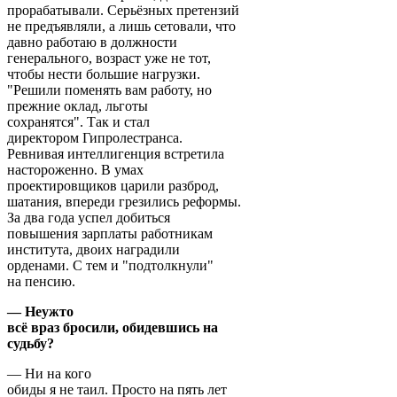
прорабатывали. Серьёзных претензий
не предъявляли, а лишь сетовали, что
давно работаю в должности
генерального, возраст уже не тот,
чтобы нести большие нагрузки.
"Решили поменять вам работу, но
прежние оклад, льготы
сохранятся". Так и стал
директором Гипролестранса.
Ревнивая интеллигенция встретила
настороженно. В умах
проектировщиков царили разброд,
шатания, впереди грезились реформы.
За два года успел добиться
повышения зарплаты работникам
института, двоих наградили
орденами. С тем и "подтолкнули"
на пенсию.
— Неужто
всё враз бросили, обидевшись на
судьбу?
— Ни на кого
обиды я не таил. Просто на пять лет