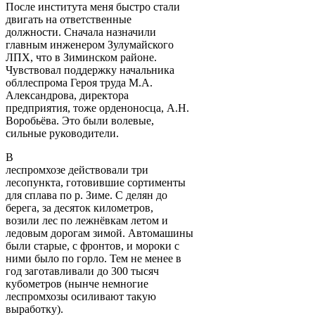
После института меня быстро стали
двигать на ответственные
должности. Сначала назначили
главным инженером Зулумайского
ЛПХ, что в Зиминском районе.
Чувствовал поддержку начальника
обллеспрома Героя труда М.А.
Александрова, директора
предприятия, тоже орденоносца, А.Н.
Воробьёва. Это были волевые,
сильные руководители.
В
леспромхозе действовали три
лесопункта, готовившие сортименты
для сплава по р. Зиме. С делян до
берега, за десяток километров,
возили лес по лежнёвкам летом и
ледовым дорогам зимой. Автомашины
были старые, с фронтов, и мороки с
ними было по горло. Тем не менее в
год заготавливали до 300 тысяч
кубометров (нынче немногие
леспромхозы осиливают такую
выработку).