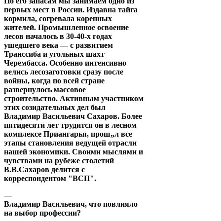
По его запасам мы занимаем одно из
первых мест в России. Издавна тайга
кормила, согревала коренных
жителей. Промышленное освоение
лесов началось в 30-40-х годах
ушедшего века — с развитием
Транссиба и угольных шахт
Черембасса. Особенно интенсивно
велись лесозаготовки сразу после
войны, когда по всей стране
развернулось массовое
строительство. Активным участником
этих созидательных дел был
Владимир Васильевич Сахаров. Более
пятидесяти лет трудится он в лесном
комплексе Приангарья, прош„л все
этапы становления ведущей отрасли
нашей экономики. Своими мыслями и
чувствами на рубеже столетий
В.В.Сахаров делится с
корреспондентом "ВСП".
—
Владимир Васильевич, что повлияло
на выбор профессии?