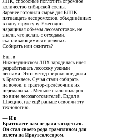
ЛПК, способные поглотить огромное
количество сибирской сосны.
Заранее готовили сырьё для БЛПК
пятнадцать леспромхозов, объединённых
в одну структуру. Ежегодно
наращивая объёмы лесозаготовок, не
знали, что делать с отходами,
скапливающимися в делянах.
Собирать или сжигать?
Ещ„ в
Нижнеудинском ЛПХ зародилась идея
разрабатывать лесосеку узкими
лентами. Этот метод широко внедрили
в Братсклесе. Сучья стали собирать
на волок, и трактор-трелёвочник их
перемалывал. Меньше стало пожаров
по вине лесозаготовителей. Ездил в
Швецию, где ещё раньше освоили эту
технологию.
— И в
Братсклесе вам не дали засидеться.
Он стал своего рода трамплином для
взлета на Иркутсклеспром.