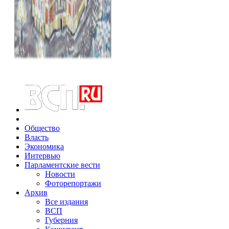
Общество
Власть
Экономика
Интервью
Парламентские вести
Новости
Фоторепортажи
Архив
Все издания
ВСП
Губерния