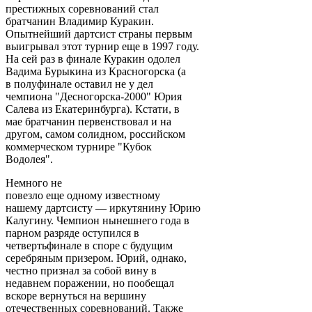
престижных соревнований стал
братчанин Владимир Куракин.
Опытнейший дартсист страны первым
выигрывал этот турнир еще в 1997 году.
На сей раз в финале Куракин одолел
Вадима Бурыкина из Красногорска (а
в полуфинале оставил не у дел
чемпиона "Десногорска-2000" Юрия
Салева из Екатеринбурга). Кстати, в
мае братчанин первенствовал и на
другом, самом солидном, российском
коммерческом турнире "Кубок
Водолея".
Немного не
повезло еще одному известному
нашему дартсисту — иркутянину Юрию
Калугину. Чемпион нынешнего года в
парном разряде оступился в
четвертьфинале в споре с будущим
серебряным призером. Юрий, однако,
честно признал за собой вину в
недавнем поражении, но пообещал
вскоре вернуться на вершину
отечественных соревнований. Также