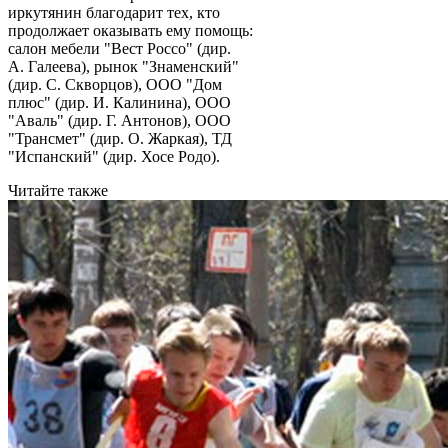
иркутянин благодарит тех, кто
продолжает оказывать ему помощь:
салон мебели "Вест Россо" (дир.
А. Галеева), рынок "Знаменский"
(дир. С. Скворцов), ООО "Дом
плюс" (дир. И. Калинина), ООО
"Аваль" (дир. Г. Антонов), ООО
"Трансмет" (дир. О. Жаркая), ТД
"Испанский" (дир. Хосе Родо).
Читайте также