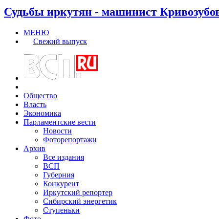
Судьбы иркутян - машинист Кривозубо
МЕНЮ
Свежий выпуск
Общество
Власть
Экономика
Парламентские вести
Новости
Фоторепортажи
Архив
Все издания
ВСП
Губерния
Конкурент
Иркутский репортер
Сибирский энергетик
Ступеньки
Фото