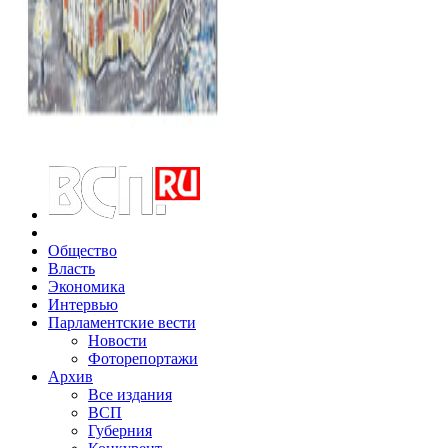
Общество
Власть
Экономика
Интервью
Парламентские вести
Новости
Фоторепортажи
Архив
Все издания
ВСП
Губерния