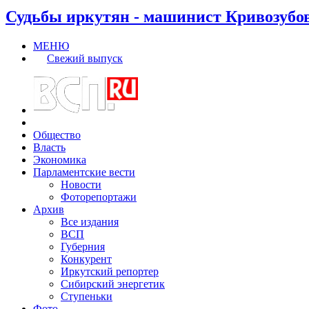
Судьбы иркутян - машинист Кривозубо
МЕНЮ
Свежий выпуск
Общество
Власть
Экономика
Парламентские вести
Новости
Фоторепортажи
Архив
Все издания
ВСП
Губерния
Конкурент
Иркутский репортер
Сибирский энергетик
Ступеньки
Фото