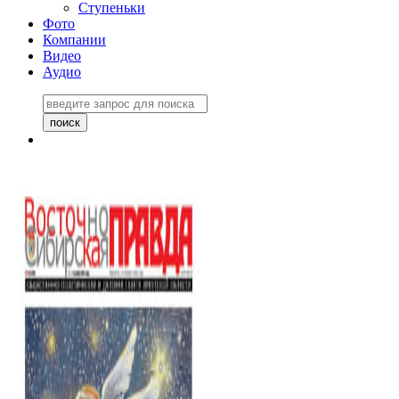
Ступеньки
Фото
Компании
Видео
Аудио
Восточно-Сибирская
правда №27243
06 ноября