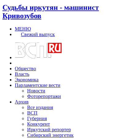
Судьбы иркутян - машинист
Кривозубов
МЕНЮ
Свежий выпуск
Общество
Власть
Экономика
Парламентские вести
Новости
Фоторепортажи
Архив
Все издания
ВСП
Губерния
Конкурент
Иркутский репортер
Сибирский энергетик