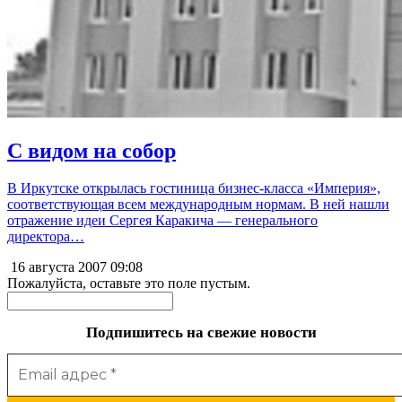
С видом на собор
В Иркутске открылась гостиница бизнес-класса «Империя»,
соответствующая всем международным нормам. В ней нашли
отражение идеи Сергея Каракича — генерального
директора…
16 августа 2007
09:08
Пожалуйста, оставьте это поле пустым.
Подпишитесь на свежие новости