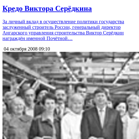
Кредо Виктора Серёдкина
За личный вклад в осуществление политики государства
заслуженный строитель России, генеральный директор
Ангарского управления строительства Виктор Серёдкин
награждён именной Почётной…
04 октября 2008
09:10