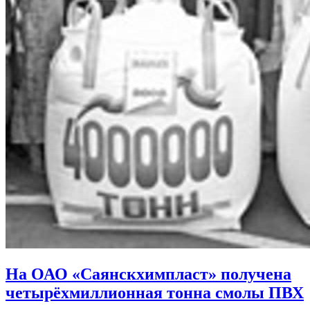
На ОАО «Саянскхимпласт» получена
четырёхмиллионная тонна смолы ПВХ