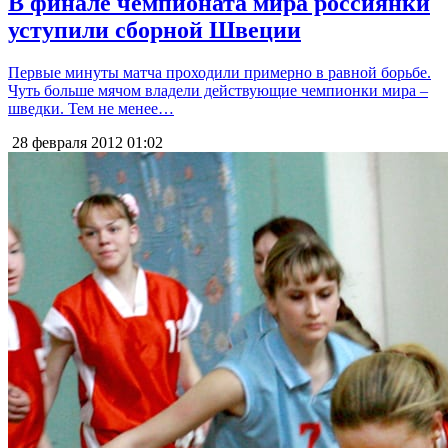
В финале чемпионата мира россиянки
уступили сборной Швеции
Первые минуты матча проходили примерно в равной борьбе.
Чуть больше мячом владели действующие чемпионки мира –
шведки. Тем не менее…
28 февраля 2012
01:02