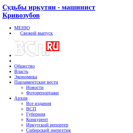
Судьбы иркутян - машинист
Кривозубов
МЕНЮ
Свежий выпуск
Общество
Власть
Экономика
Парламентские вести
Новости
Фоторепортажи
Архив
Все издания
ВСП
Губерния
Конкурент
Иркутский репортер
Сибирский энергетик