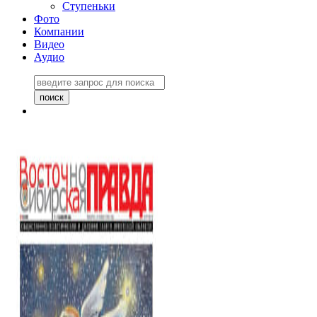
Ступеньки
Фото
Компании
Видео
Аудио
Восточно-Сибирская
правда №27243
06 ноября