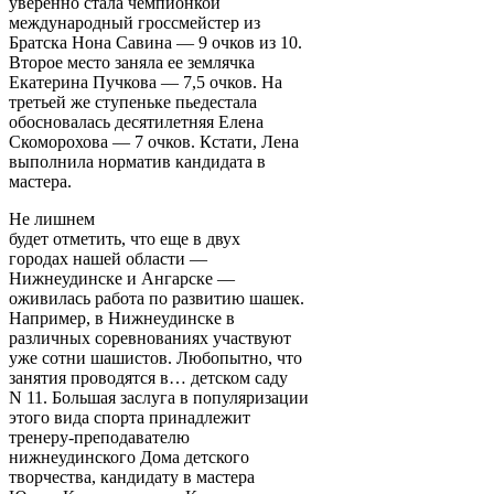
уверенно стала чемпионкой
международный гроссмейстер из
Братска Нона Савина — 9 очков из 10.
Второе место заняла ее землячка
Екатерина Пучкова — 7,5 очков. На
третьей же ступеньке пьедестала
обосновалась десятилетняя Елена
Скоморохова — 7 очков. Кстати, Лена
выполнила норматив кандидата в
мастера.
Не лишнем
будет отметить, что еще в двух
городах нашей области —
Нижнеудинске и Ангарске —
оживилась работа по развитию шашек.
Например, в Нижнеудинске в
различных соревнованиях участвуют
уже сотни шашистов. Любопытно, что
занятия проводятся в… детском саду
N 11. Большая заслуга в популяризации
этого вида спорта принадлежит
тренеру-преподавателю
нижнеудинского Дома детского
творчества, кандидату в мастера