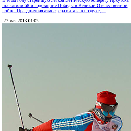
В этом году старейшую легкоатлетическую эстафету Иркутска
посвятили 68-й годовщине Победы в Великой Отечественной
войне. Праздничная атмосфера витала в воздухе,…
27 мая 2013
01:05