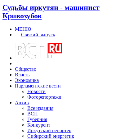
Судьбы иркутян - машинист
Кривозубов
МЕНЮ
Свежий выпуск
Общество
Власть
Экономика
Парламентские вести
Новости
Фоторепортажи
Архив
Все издания
ВСП
Губерния
Конкурент
Иркутский репортер
Сибирский энергетик