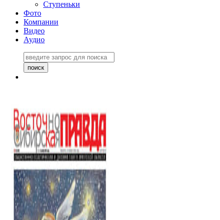
Ступеньки
Фото
Компании
Видео
Аудио
Восточно-Сибирская
правда №27243
06 ноября