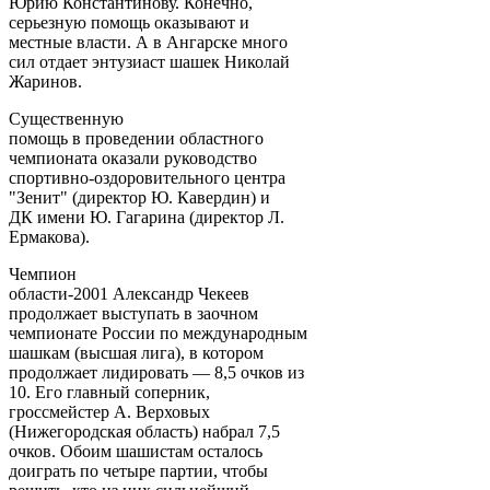
Юрию Константинову. Конечно,
серьезную помощь оказывают и
местные власти. А в Ангарске много
сил отдает энтузиаст шашек Николай
Жаринов.
Существенную
помощь в проведении областного
чемпионата оказали руководство
спортивно-оздоровительного центра
"Зенит" (директор Ю. Кавердин) и
ДК имени Ю. Гагарина (директор Л.
Ермакова).
Чемпион
области-2001 Александр Чекеев
продолжает выступать в заочном
чемпионате России по международным
шашкам (высшая лига), в котором
продолжает лидировать — 8,5 очков из
10. Его главный соперник,
гроссмейстер А. Верховых
(Нижегородская область) набрал 7,5
очков. Обоим шашистам осталось
доиграть по четыре партии, чтобы