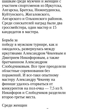
шашкам среди мужчин и женщин с
участием спортсменов из Иркутска,
Ангарска, Братска, Нижнеудинска,
Куйтунского, Жигаловского,
Ангарского и Ольхонского районов.
Среди соискателей наград были два
гроссмейстера, один мастер и 15
кандидатов в мастера.
Борьба за
победу в мужском турнире, как и
ожидалось, развернулась между
иркутянами Александром Чекеевым и
Дмитрием Никифоровым, а также
братчанином Александром
Слободчиковым. Все трое преодолели
областные соревнования без
поражений. И все-таки опытному
мастеру Александру Чекееву на
финише удалось оторваться от
конкурентов на пол-очка — 7,5 из 9.
Никифоров и Слободчиков разделили
второе-третье места.
Среди женщин