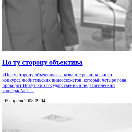
По ту сторону объектива
«По ту сторону объектива» – название регионального
конкурса любительских видеосюжетов, который четыре года
проводит Иркутский государственный педагогический
колледж № 1.…
05 апреля 2008
09:04