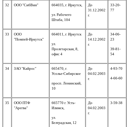
32
ООО "СибВин
"
664035, г. Иркутск,
До
33-20-
31.12.2002
77
ул. Рабочего
г.
Штаба, 104
33
ООО
664011, г. Иркутск
До
34-06-
"Помпей-Иркутск"
14.12.2002
23
ул.
г.
Пролетарская, 8,
39-81-
офис 4
54
34
ЗАО "Кайрос"
665470, г.
До
4-93-70
Усолье-Сибирское
04.02.2003
4-66-60
г.
просп. Ленинский,
10
35
ООО ПТФ
665770 г. Усть-
До
3-59-38
"Арегва"
Илимск,
04.02.2003
г.
ул.
Белградская, 12