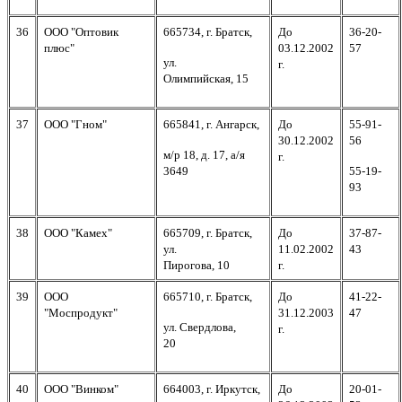
36
ООО "Оптовик
665734, г. Братск,
До
36-20-
плюс"
03.12.2002
57
ул.
г.
Олимпийская, 15
37
ООО "Гном"
665841, г. Ангарск,
До
55-91-
30.12.2002
56
м/р 18, д. 17, а/я
г.
3649
55-19-
93
38
ООО "Камех"
665709, г. Братск,
До
37-87-
ул.
11.02.2002
43
Пирогова, 10
г.
39
ООО
665710, г. Братск,
До
41-22-
"Моспродукт"
31.12.2003
47
ул. Свердлова,
г.
20
40
ООО "Винком"
664003, г. Иркутск,
До
20-01-