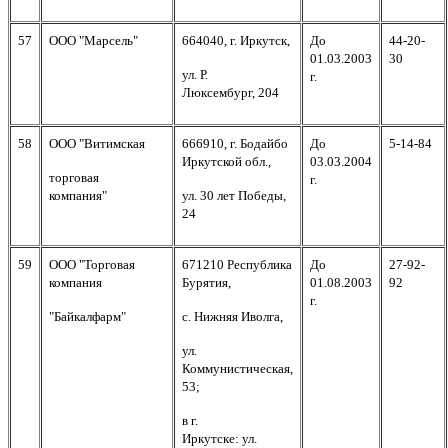
57
ООО "Марсель"
664040, г. Иркутск,
До
44-20-
01.03.2003
30
ул. Р.
г.
Люксембург, 204
58
ООО "Витимская
666910, г. Бодайбо
До
5-14-84
Иркутской обл.,
03.03.2004
торговая
г.
компания"
ул. 30 лет Победы,
24
59
ООО "Торговая
671210 Республика
До
27-92-
компания
Бурятия,
01.08.2003
92
г.
"Байкалфарм"
с. Нижняя Иволга,
ул.
Коммунистическая,
53;
в г.
Иркутске: ул.