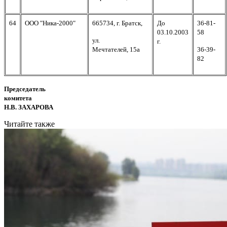
64
ООО "Ника-2000"
665734, г. Братск,
До
36-81-
03.10.2003
58
ул.
г.
Мечтателей, 15а
36-39-
82
Председатель
комитета
Н.В. ЗАХАРОВА
Читайте также