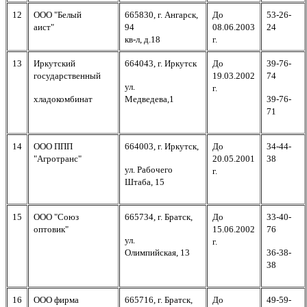
12
ООО "Белый
665830, г. Ангарск,
До
53-26-
аист"
94
08.06.2003
24
кв-л, д.18
г.
13
Иркутский
664043, г. Иркутск
До
39-76-
государственный
19.03.2002
74
ул.
г.
хладокомбинат
Медведева,1
39-76-
71
14
ООО ППП
664003, г. Иркутск,
До
34-44-
"Агротранс"
20.05.2001
38
ул. Рабочего
г.
Штаба, 15
15
ООО "Союз
665734, г. Братск,
До
33-40-
оптовик"
15.06.2002
76
ул.
г.
Олимпийская, 13
36-38-
38
16
ООО фирма
665716, г. Братск,
До
49-59-