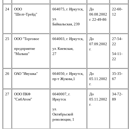
24
ООО
664075, г. Иркутск,
До
22-60-
"Шелт-Трейд"
06.08.2002
12
ул.
г. 22-49-86
Байкальская, 239
25
ООО "Торговое
664003, г. Иркутск,
До
27-54-
07.09.2002
22
предприятие
ул. Киевская,
г.
"Малыш"
27
54-11-
22
26
ОАО "Ивушка"
664050, г. Иркутск,
До
35-35-
пр-т Жукова,1
05.11.2002
67
г.
27
ООО ПКФ
6640007, г.
До
34-72-
"СибАтом"
Иркутск
05.11.2002
89
г.
ул.
Октябрьской
революции, 1