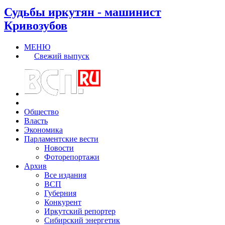
Судьбы иркутян - машинист
Кривозубов
МЕНЮ
Свежий выпуск
Общество
Власть
Экономика
Парламентские вести
Новости
Фоторепортажи
Архив
Все издания
ВСП
Губерния
Конкурент
Иркутский репортер
Сибирский энергетик