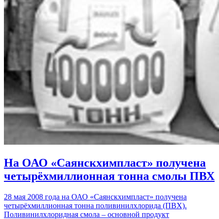
На ОАО «Саянскхимпласт» получена
четырёхмиллионная тонна смолы ПВХ
28 мая 2008 года на ОАО «Саянскхимпласт» получена
четырёхмиллионная тонна поливинилхлорида (ПВХ).
Поливинилхлоридная смола – основной продукт