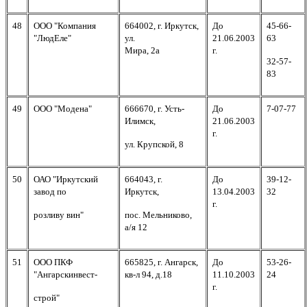
48
ООО "Компания
664002, г. Иркутск,
До
45-66-
"ЛюдЕле"
ул.
21.06.2003
63
Мира, 2а
г.
32-57-
83
49
ООО "Модена"
666670, г. Усть-
До
7-07-77
Илимск,
21.06.2003
г.
ул. Крупской, 8
50
ОАО "Иркутский
6
64043, г.
До
39-12-
завод по
Иркутск,
13.04.2003
32
г.
розливу вин"
пос. Мельниково,
а/я 12
51
ООО ПКФ
665825, г. Ангарск,
До
53-26-
"Ангарскинвест-
кв-л 94, д.18
11.10.2003
24
г.
строй"