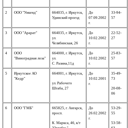
2
ООО "Уикенд"
664035, г. Иркутск,
До
33-94-
Удинский проезд
07.09.2002
57
г.
3
ООО "Арарат"
664035, г. Иркутск,
До
22-52-
ул.
10.02.2002
27
Челябинская, 26
г.
4
ООО
664000, г. Иркутск,
До
25-83-
"Виноградная лоза"
ул.
10.02.2002
57
С. Разина,11д
г.
5
Иркутское АО
664001, г. Иркутск,
До
35-49-
"Кедр"
10.02.2001
73
ул. Рабочего
г.
Штаба, 27
20-08-
06
6
ООО "ГМБ"
665825, г. Ангарск,
До
53-29-
просп.
26.02.2002
55
г.
К. Маркса, 46, к/т
53-58-
"Октябрь"
63