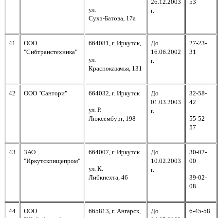
26.12.2003
53
ул.
г.
Сухэ-Батова, 17а
41
ООО
664081, г. Иркутск,
До
27-23-
"Сибтранстехника"
16.06.2002
31
ул.
г.
Красноказачья, 131
42
ООО "Сантори"
664032, г. Иркутск
До
32-58-
01.03.2003
42
ул. Р.
г.
Люксембург, 198
55-52-
57
43
ЗАО
664007, г. Иркутск
До
30-02-
"Иркутскпищепром"
10.02.2003
00
ул. К.
г.
Либкнехта, 46
39-02-
08
44
ООО
665813, г. Ангарск,
До
6-45-58