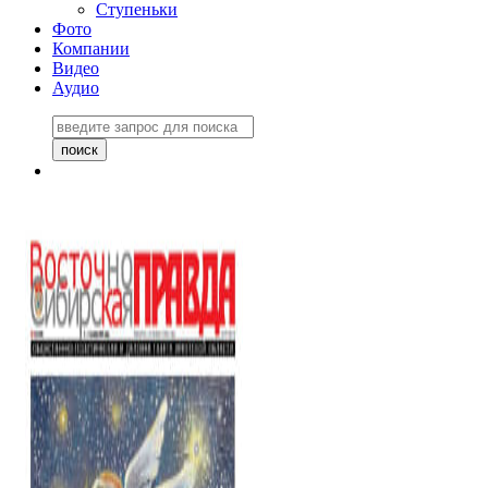
Ступеньки
Фото
Компании
Видео
Аудио
Восточно-Сибирская
правда №27243
06 ноября