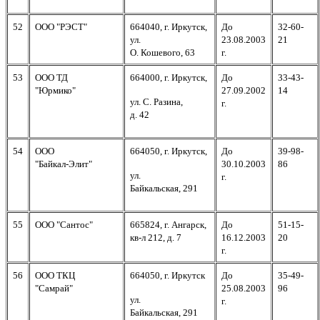
52
ООО "РЭСТ"
664040, г. Иркутск,
До
32-60-
ул.
23.08.2003
21
О. Кошевого, 63
г.
53
ООО ТД
664000, г. Иркутск,
До
33-43-
"Юрмико"
27.09.2002
14
ул. С. Разина,
г.
д. 42
54
ООО
664050, г. Иркутск,
До
39-98-
"Байкал-Элит"
30.10.2003
86
ул.
г.
Байкальская, 291
55
ООО "Сантос"
665824, г. Ангарск,
До
51-15-
кв-л 212, д.
7
16.12.2003
20
г.
56
ООО ТКЦ
664050, г. Иркутск
До
35-49-
"Самрай"
25.08.2003
96
ул.
г.
Байкальская, 291