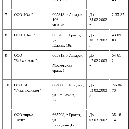
7
ООО "Юла"
665813, г. Ангарск,
До
2-35-37
106
25.02.2002
кв-л, 7б
г.
8
ООО "Ювис"
665705, г. Братск,
До
43-09-
ул.
30.12.2002
83
Южная, 18а
г.
9
ООО
665813, г. Ангарск,
До
54-61-
"Байкал-Алко"
17.02.2003
21
Московский
г.
тракт, 1
10
ООО ТД
664000, г. Иркутск,
До
24-39-
"Риэлти-Диалог"
13.03.2003
73
ул. Ст. Разина,
г.
27
11
ООО фирма
665703, г. Братск,
До
35-18-
"Центр"
ул.
03.03.2002
14
Гайнулина,1а
г.