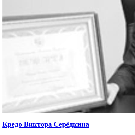
Кредо Виктора Серёдкина