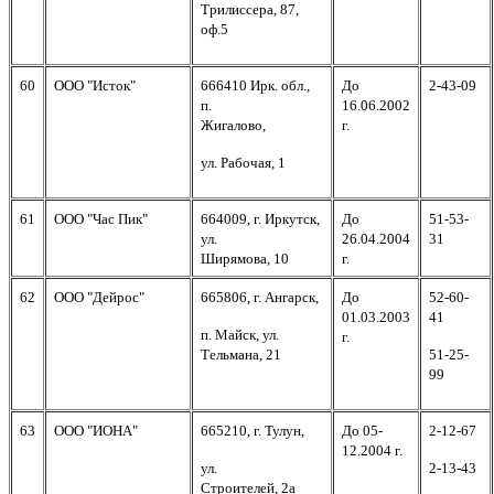
Трилиссера, 87,
оф.5
60
ООО "Исток"
666410 Ирк. обл.,
До
2-43-09
п.
16.06.2002
Жигалово,
г.
ул. Рабочая, 1
61
ООО "Час Пик"
664009, г. Иркутск,
До
51-53-
ул.
26.04.2004
31
Ширямова, 10
г.
62
ООО "Дейрос"
665806, г. Ангарск,
До
52-60-
01.03.2003
41
п. Майск, ул.
г.
Тельмана, 21
51-25-
99
63
ООО "ИОНА"
665210, г. Тулун,
До 05-
2-12-67
12.2004 г.
ул.
2-13-43
Строителей, 2а