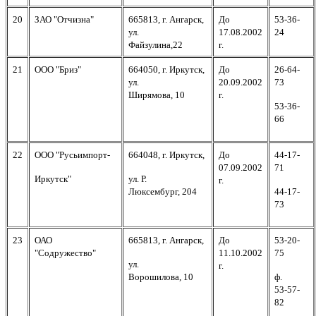
20
ЗАО "Отчизна"
665813, г. Ангарск,
До
53-36-
ул.
17.08.2002
24
Файзулина,22
г.
21
ООО "Бриз"
664050, г. Иркутск,
До
26-64-
ул.
20.09.2002
73
Ширямова, 10
г.
53-36-
66
22
ООО "Русьимпорт-
664048, г. Иркутск,
До
44-17-
07.09.2002
71
Иркутск"
ул. Р.
г.
Люксембург, 204
44-17-
73
23
ОАО
665813, г. Ангарск,
До
53-20-
"Содружество"
11.10.2002
75
ул.
г.
Ворошилова, 10
ф.
53-57-
82