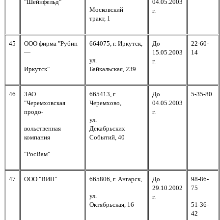
"Шейнфельд"
04.05.2003
Московский
г.
тракт, 1
45
ООО фирма "Рубин
664075, г. Иркутск,
До
22-60-
—
15.05.2003
14
ул.
г.
Иркутск"
Байкальская, 239
46
ЗАО
665413, г.
До
5-35-80
"Черемховская
Черемхово,
04.05.2003
продо-
г.
ул.
вольственная
Декабрьских
компания
Событий, 40
"РосВам"
47
ООО "ВИН"
665806, г. Ангарск,
До
98-86-
29.10.2002
75
ул.
г.
Октябрьская, 16
51-36-
42