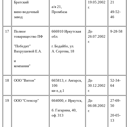
Братский
19.05.2002
21
а/я 21,
г.
вино-водочный
Промбаза
49-52-
завод
46
17
Полное
666910 Иркутская
До
9-28-58
товарищество ПФ
обл.
26.07.2002
г.
"Победит"
г. Бодайбо, ул.
Вахрушевой Е.А.
А. Сергева, 18
и
компания"
18
ООО "Витон"
665813, г. Ангарск,
До
52-34-
106
30.12.2002
64
кв-л, д.1
г.
19
ООО "Стенсор"
664000, г. Иркутск,
До
27-69-
06.08.2002
50
б. Гагарина, 40,
г.
оф. 313
20-05-
13