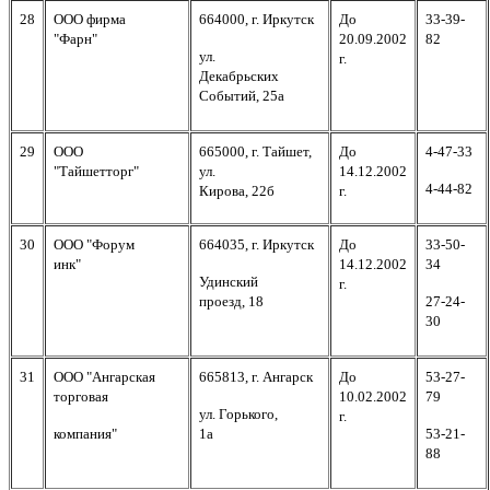
28
ООО фирма
664000, г. Иркутск
До
33-39-
"Фарн"
20.09.2002
82
ул.
г.
Декабрьских
Событий, 25а
29
ООО
665000, г. Тайшет,
До
4-47-33
"Тайшетторг"
ул.
14.12.2002
4-44-82
Кирова, 22б
г.
30
ООО "Форум
664035, г. Иркутск
До
33-50-
инк"
14.12.2002
34
Удинский
г.
проезд, 18
27-24-
30
31
ООО "Ангарская
665813, г. Ангарск
До
53-27-
торговая
10.02.2002
79
ул. Горького,
г.
компания"
1а
53-21-
88