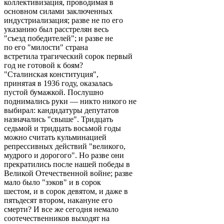
коллективизация, проводимая в
основном силами заключенных
индустриализация; разве не по его
указанию был расстрелян весь
"съезд победителей"; и разве не
по его "милости" страна
встретила трагический сорок первый
год не готовой к боям?
"Сталинская конституция",
принятая в 1936 году, оказалась
пустой бумажкой. Послушно
поднимались руки — никто никого не
выбирал: кандидатуры депутатов
назначались "свыше". Тридцать
седьмой и тридцать восьмой годы
можно считать кульминацией
репрессивных действий "великого,
мудрого и дорогого". Но разве они
прекратились после нашей победы в
Великой Отечественной войне; разве
мало было "зэков" и в сорок
шестом, и в сорок девятом, и даже в
пятьдесят втором, накануне его
смерти? И все же сегодня немало
соотечественников выходят на