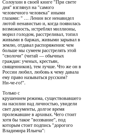
Солоухин в своей книге "При свете
дня" взглянул на "самого
человечного человека" иными
глазами: " … Ленин все ненавидел
лютой ненавистью и, когда появилась
возможность, истреблял миллионы,
морил голодом, расстреливал, топил
живыми в баржах, живыми зарывал в
землю, отдавал распоряжения: чем
больше мы сумеем расстрелять этой
"сволочи" (читай — обычных
граждан: ученых, крестьян,
священников), тем лучше. Что же он в
России любил, любовь к чему давала
ему право называться русским?
Ни-че-го!".
Только с
крушением режима, существовавшего
на насилии над личностью, увидели
свет документы, долгое время
пролежавшие в архивах. Чего стоит
хотя бы такое "воззвание", под
которым стоит подпись "дорогого
Владимира Ильича":