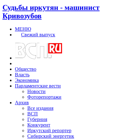
Судьбы иркутян - машинист
Кривозубов
МЕНЮ
Свежий выпуск
Общество
Власть
Экономика
Парламентские вести
Новости
Фоторепортажи
Архив
Все издания
ВСП
Губерния
Конкурент
Иркутский репортер
Сибирский энергетик