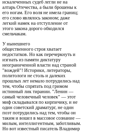
искалеченных судеб легли не на
алтарь Отечества, а были брошены к
его ногам. Его воля не имела границ;
его слово являлось законом; даже
легкий намек на отступление от
этого закона дорого обходился
смельчакам.
У нынешнего
общественного строя хватает
недостатков. Но как перечеркнуть и
изгнать из памяти диктатуру
неограниченной власти над страной
"вождей"! Историки, литераторы,
политологи не столь и далеких
прошлых лет немало потрудились над
тем, чтобы спрятать под гримом
истинный лик тирании. "Ленин —
самый человечный человек" — этот
миф складывался по кирпичику, и не
один советский драматург, не один
поэт потрудились над тем, чтобы он
таким и вошел в массовое сознание —
милым, интеллигентным, заботливым.
Но вот известный писатель Владимир