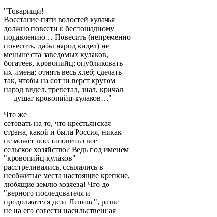
"Товарищи!
Восстание пяти волостей кулачья
должно повести к беспощадному
подавлению… Повесить (непременно
повесить, дабы народ видел) не
меньше ста заведомых кулаков,
богатеев, кровопийц; опубликовать
их имена; отнять весь хлеб; сделать
так, чтобы на сотни верст кругом
народ видел, трепетал, знал, кричал
— душат кровопийц-кулаков…"
Что же
сетовать на то, что крестьянская
страна, какой и была Россия, никак
не может восстановить свое
сельское хозяйство? Ведь под именем
"кровопийц-кулаков"
расстреливались, ссылались в
необжитые места настоящие крепкие,
любящие землю хозяева! Что до
"верного последователя и
продолжателя дела Ленина", разве
не на его совести насильственная