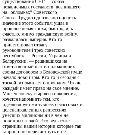
существования СНГ — союза
независимых государств, возникшего
на "обломках" Советского
Союза. Трудно однозначно оценить
значение этого события: ушла в
прошлое целая эпоха; быстро, и, к
счастью, минуя гражданскую войну,
развалилась империя. Кто-то
приветствовал отвагу
руководителей трех советских
республик — России, Украины и
Белоруссии, — решившихся на
ответственный шаг и положивших
своим договором в Беловежской пуще
начало новой эры. Кто-то и сегодня с
тоской вспоминает о прошлом. Что ж,
каждый имеет право на свое мнение.
Мне, человеку старшего поколения,
хочется напомнить тем, кто
идеализирует минувшее, о массовых и
целенаправленных репрессиях,
унесших миллионы ни в чем не
повинных людей. Это ведь тоже
страницы нашей истории,которые так
запросто не перелистнуть и не