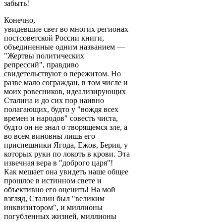
забыть!
Конечно,
увидевшие свет во многих регионах
постсоветской России книги,
объединенные одним названием —
"Жертвы политических
репрессий", правдиво
свидетельствуют о пережитом. Но
разве мало сограждан, в том числе и
моих ровесников, идеализирующих
Сталина и до сих пор наивно
полагающих, будто у "вождя всех
времен и народов" совесть чиста,
будто он не знал о творящемся зле, а
во всем виновны лишь его
приспешники Ягода, Ежов, Берия, у
которых руки по локоть в крови. Эта
извечная вера в "доброго царя"!
Как мешает она увидеть наше общее
прошлое в истинном свете и
объективно его оценить! На мой
взгляд, Сталин был "великим
инквизитором", и миллионы
погубленных жизней, миллионы