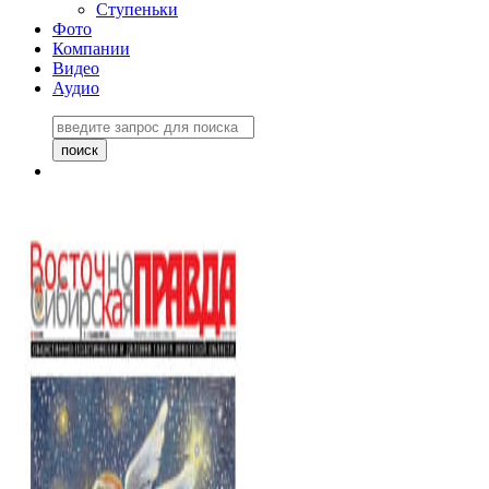
Ступеньки
Фото
Компании
Видео
Аудио
Восточно-Сибирская
правда №27243
06 ноября