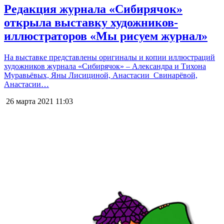
Редакция журнала «Сибирячок»
открыла выставку художников-
иллюстраторов «Мы рисуем журнал»
На выставке представлены оригиналы и копии иллюстраций
художников журнала «Сибирячок» – Александра и Тихона
Муравьёвых, Яны Лисициной, Анастасии Свинарёвой,
Анастасии…
26 марта 2021
11:03