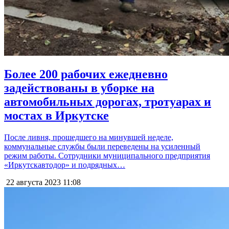
Более 200 рабочих ежедневно
задействованы в уборке на
автомобильных дорогах, тротуарах и
мостах в Иркутске
После ливня, прошедшего на минувшей неделе,
коммунальные службы были переведены на усиленный
режим работы. Сотрудники муниципального предприятия
«Иркутскавтодор» и подрядных…
22 августа 2023
11:08