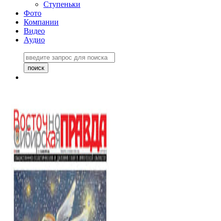
Ступеньки
Фото
Компании
Видео
Аудио
Восточно-Сибирская
правда №27243
06 ноября