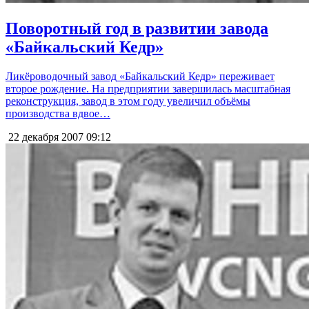
Поворотный год в развитии завода
«Байкальский Кедр»
Ликёроводочный завод «Байкальский Кедр» переживает
второе рождение. На предприятии завершилась масштабная
реконструкция, завод в этом году увеличил объёмы
производства вдвое…
22 декабря 2007
09:12