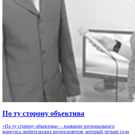
По ту сторону объектива
«По ту сторону объектива» – название регионального
конкурса любительских видеосюжетов, который четыре года