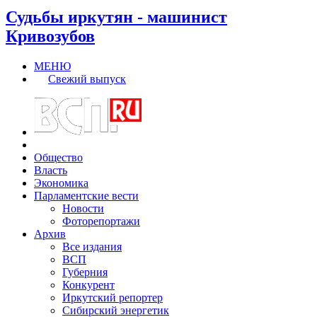
Судьбы иркутян - машинист
Кривозубов
МЕНЮ
Свежий выпуск
Общество
Власть
Экономика
Парламентские вести
Новости
Фоторепортажи
Архив
Все издания
ВСП
Губерния
Конкурент
Иркутский репортер
Сибирский энергетик