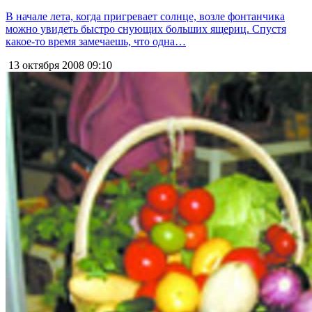
В начале лета, когда пригревает солнце, возле фонтанчика
можно увидеть быстро снующих больших ящериц. Спустя
какое-то время замечаешь, что одна…
13 октября 2008
09:10