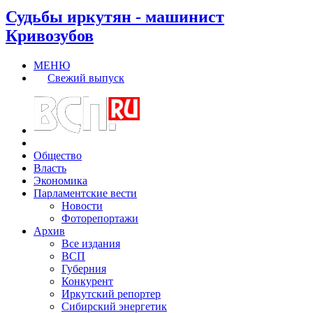
Судьбы иркутян - машинист
Кривозубов
МЕНЮ
Свежий выпуск
Общество
Власть
Экономика
Парламентские вести
Новости
Фоторепортажи
Архив
Все издания
ВСП
Губерния
Конкурент
Иркутский репортер
Сибирский энергетик