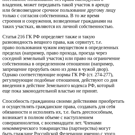
владения, может передавать такой участок в аренду
или безвозмездное срочное пользование другому лицу
только с согласия собственника. В то же время
строения и сооружения, возведенные гражданами на
таких участках, являются их личной собственностью.
Статья 216 ГК РФ определяет также и такую
разновидность вещного права, как сервитут, т.е.
право пользования чужим имуществом в определенных
пределах (например, право прохода, проезда через
соседний земельный участок) или право на ограничение
собственника в определенном отношении (например,
запрещение прорубать окно из дома в чужой двор).
Однако соответствующие нормы ГК РФ (ст. 274-277),
регулирующие подобные отношения, действуют со дня
введения в действие Земельного кодекса РФ, который
еще пока законодательной властью не принят.
Способность гражданина своими действиями приобретать
и осуществлять гражданские права, создавать для себя
обязанности и исполнять их, т.е. быть дееспособным,
возникает в полном объеме с наступлением
совершеннолетия, с восемнадцати лет. Членами
некоммерческого товарищества (партнерства) могут
быть граждане Российской Федерации именно с этого