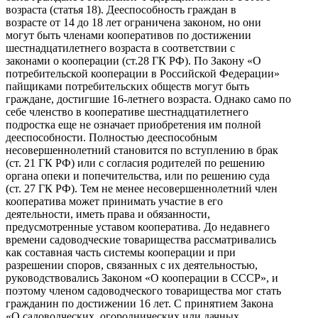
возраста (статья 18). Дееспособность граждан в
возрасте от 14 до 18 лет ограничена законом, но они
могут быть членами кооперативов по достижении
шестнадцатилетнего возраста в соответствии с
законами о кооперации (ст.28 ГК РФ). По Закону «О
потребительской кооперации в Российской Федерации»
пайщиками потребительских обществ могут быть
граждане, достигшие 16-летнего возраста. Однако само по
себе членство в кооперативе шестнадцатилетнего
подростка еще не означает приобретения им полной
дееспособности. Полностью дееспособным
несовершеннолетний становится по вступлению в брак
(ст. 21 ГК РФ) или с согласия родителей по решению
органа опеки и попечительства, или по решению суда
(ст. 27 ГК РФ). Тем не менее несовершеннолетний член
кооператива может принимать участие в его
деятельности, иметь права и обязанности,
предусмотренные уставом кооператива. До недавнего
времени садоводческие товарищества рассматривались
как составная часть системы кооперации и при
разрешении споров, связанных с их деятельностью,
руководствовались Законом «О кооперации в СССР», и
поэтому членом садоводческого товарищества мог стать
гражданин по достижении 16 лет. С принятием Закона
«О садоводческих, огороднических или дачных