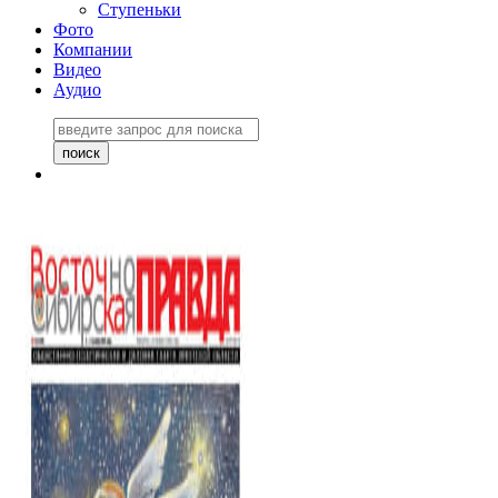
Ступеньки
Фото
Компании
Видео
Аудио
Восточно-Сибирская
правда №27243
06 ноября