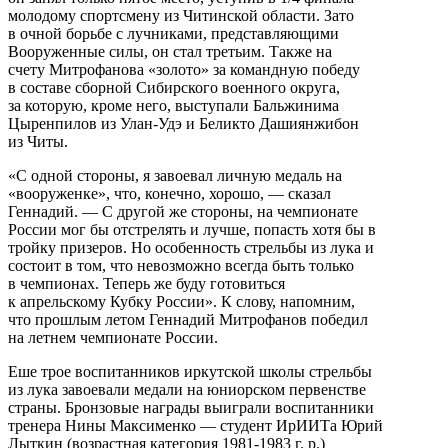
молодому спортсмену из Читинской области. Зато
в очной борьбе с лучниками, представляющими
Вооруженные силы, он стал третьим. Также на
счету Митрофанова «золото» за командную победу
в составе сборной Сибирского военного округа,
за которую, кроме него, выступали Бальжинима
Цыренпилов из Улан-Удэ и Беликто Дашиянжибон
из Читы.
«С одной стороны, я завоевал личную медаль на
«вооруженке», что, конечно, хорошо, — сказал
Геннадий. — С другой же стороны, на чемпионате
России мог бы отстрелять и лучше, попасть хотя бы в
тройку призеров. Но особенность стрельбы из лука и
состоит в том, что невозможно всегда быть только
в чемпионах. Теперь же буду готовиться
к апрельскому Кубку России». К слову, напомним,
что прошлым летом Геннадий Митрофанов победил
на летнем чемпионате России.
Еше трое воспитанников иркутской школы стрельбы
из лука завоевали медали на юниорском первенстве
страны. Бронзовые награды выиграли воспитанники
тренера Нины Максименко — студент ИрИИТа Юрий
Лыткин (возрастная категория 1981-1983 г. р.)