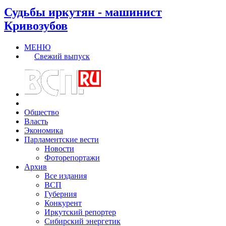
Судьбы иркутян - машинист
Кривозубов
МЕНЮ
Свежий выпуск
Общество
Власть
Экономика
Парламентские вести
Новости
Фоторепортажи
Архив
Все издания
ВСП
Губерния
Конкурент
Иркутский репортер
Сибирский энергетик