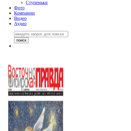
Ступеньки
Фото
Компании
Видео
Аудио
Восточно-Сибирская
правда №27243
06 ноября