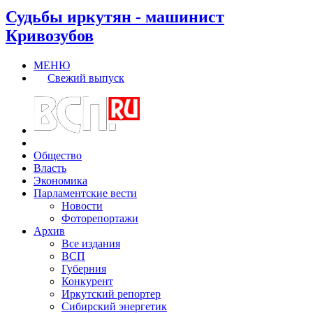
Судьбы иркутян - машинист
Кривозубов
МЕНЮ
Свежий выпуск
Общество
Власть
Экономика
Парламентские вести
Новости
Фоторепортажи
Архив
Все издания
ВСП
Губерния
Конкурент
Иркутский репортер
Сибирский энергетик