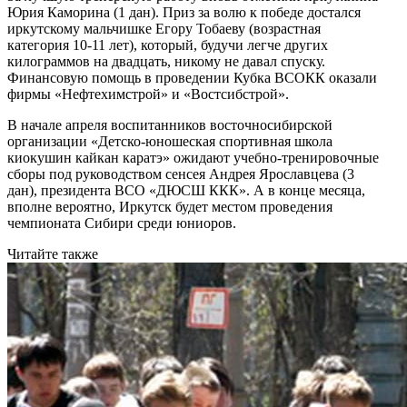
Юрия Каморина (1 дан). Приз за волю к победе достался
иркутскому мальчишке Егору Тобаеву (возрастная
категория 10-11 лет), который, будучи легче других
килограммов на двадцать, никому не давал спуску.
Финансовую помощь в проведении Кубка ВСОКК оказали
фирмы «Нефтехимстрой» и «Востсибстрой».
В начале апреля воспитанников восточносибирской
организации «Детско-юношеская спортивная школа
киокушин кайкан каратэ» ожидают учебно-тренировочные
сборы под руководством сенсея Андрея Ярославцева (3
дан), президента ВСО «ДЮСШ ККК». А в конце месяца,
вполне вероятно, Иркутск будет местом проведения
чемпионата Сибири среди юниоров.
Читайте также