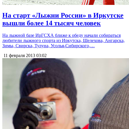
На старт «Лыжни России» в Иркутске
вышли более 14 тысяч человек
На лыжной базе ИрГСХА ближе к обеду начали собираться
любители лыжного спорта из Иркутска, Шелехова, Ангарска,
Зимы, Свирска, Тулуна, Усолья-Сибирского,…
11 февраля 2013
03:02