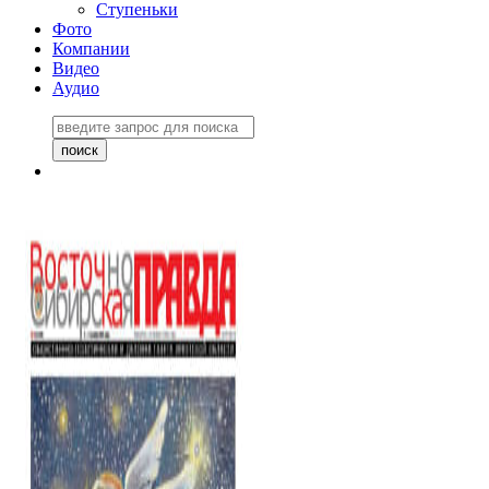
Ступеньки
Фото
Компании
Видео
Аудио
Восточно-Сибирская
правда №27243
06 ноября