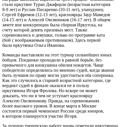
стали иркутяне Туран Джафорли (возрастная категория
8-9 лет) и Руслан Писаренко (10-11 лет), уланудэнец
Сергей Ефремов (12-13 лет), красноярцы Заур Мамедов
(14-15 лет) и Алексей Овсянников (16-17 лет). В общем
зачете вне конкуренции была сборная Иркутска, на
счету которой девять призовых мест. Также
соревновались и девушки, только по программе ката
(бой с воображаемым противником). Здесь первой
была иркутянка Ольга Иванова.
Команды выставляли на этот турнир сильнейших юных
бойцов. Поединки проходили в равной борьбе, без
привычного для киокушина обилия нокаутов. Чаще
победители определялись по мнению судей, когда звания
быть лучшим по праву могли удостоиться оба соперника.
Как это случилось в старшей возрастной категории, где
вердикт судей в финале оказался не в пользу
иркутянина Игоря Фролова. Но вскоре он может
доказать, что ни в чем не уступает красноярцу
Алексею Овсянникову. Правда, на соревнованиях
более высокого уровня. В конце марта в Москве
состоится первый чемпионат России среди юниров,
в котором планируется участие Игоря.
За лучшую тренерскую работу вновь отметили иркутянина