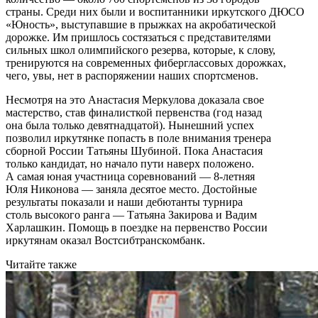
страны. Среди них были и воспитанники иркутского ДЮСО
«Юность», выступавшие в прыжках на акробатической
дорожке. Им пришлось состязаться с представителями
сильных школ олимпийского резерва, которые, к слову,
тренируются на современных фиберглассовых дорожках,
чего, увы, нет в распоряжении наших спортсменов.
Несмотря на это Анастасия Меркулова доказала свое
мастерство, став финалисткой первенства (год назад
она была только девятнадцатой). Нынешний успех
позволил иркутянке попасть в поле внимания тренера
сборной России Татьяны Шубиной. Пока Анастасия
только кандидат, но начало пути наверх положено.
А самая юная участница соревнований — 8-летняя
Юля Никонова — заняла десятое место. Достойные
результаты показали и наши дебютанты турнира
столь высокого ранга — Татьяна Закирова и Вадим
Харлашкин. Помощь в поездке на первенство России
иркутянам оказал Востсибтранскомбанк.
Читайте также