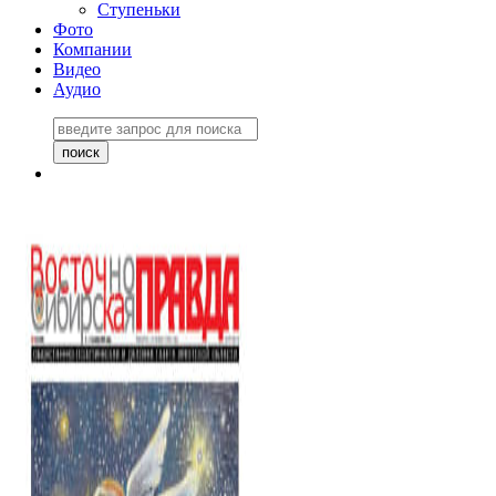
Ступеньки
Фото
Компании
Видео
Аудио
Восточно-Сибирская
правда №27243
06 ноября