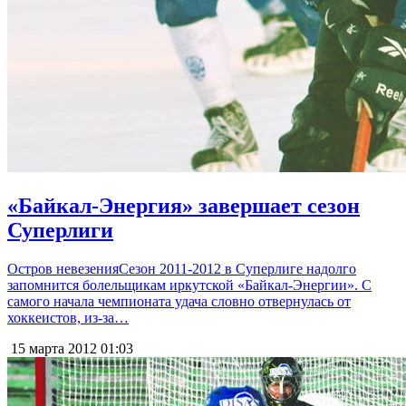
«Байкал-Энергия» завершает сезон
Суперлиги
Остров невезенияСезон 2011-2012 в Суперлиге надолго
запомнится болельщикам иркутской «Байкал-Энергии». С
самого начала чемпионата удача словно отвернулась от
хоккеистов, из-за…
15 марта 2012
01:03