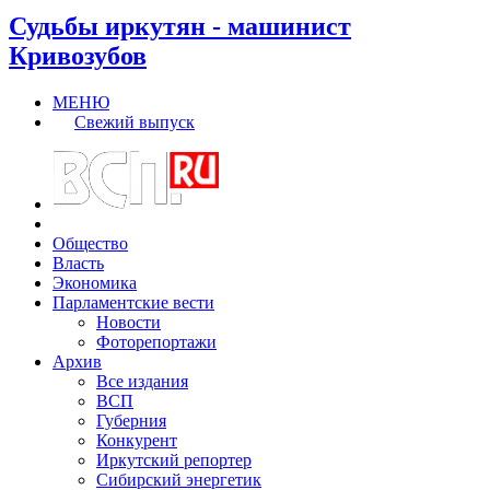
Судьбы иркутян - машинист
Кривозубов
МЕНЮ
Свежий выпуск
Общество
Власть
Экономика
Парламентские вести
Новости
Фоторепортажи
Архив
Все издания
ВСП
Губерния
Конкурент
Иркутский репортер
Сибирский энергетик