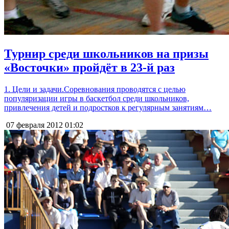
Турнир среди школьников на призы
«Восточки» пройдёт в 23-й раз
1. Цели и задачи.Соревнования проводятся с целью
популяризации игры в баскетбол среди школьников,
привлечения детей и подростков к регулярным занятиям…
07 февраля 2012
01:02