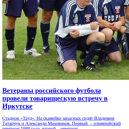
Ветераны российского футбола
провели товарищескую встречу в
Иркутске
Стадион «Труд». На скамейке запасных сидят Владимир
Татарчук и Александр Маховиков. Первый – олимпийский
чемпион 1988 года, второй – чемпион…