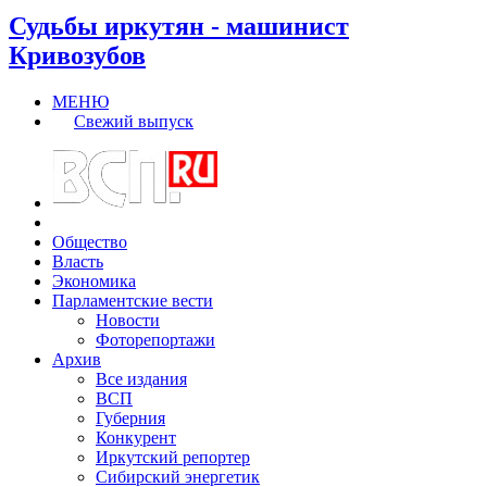
Судьбы иркутян - машинист
Кривозубов
МЕНЮ
Свежий выпуск
Общество
Власть
Экономика
Парламентские вести
Новости
Фоторепортажи
Архив
Все издания
ВСП
Губерния
Конкурент
Иркутский репортер
Сибирский энергетик