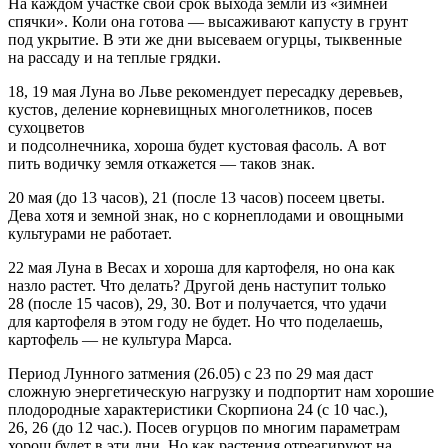
На каждом участке свой срок выхода земли из «зимней
спячки». Коли она готова — высаживают капусту в грунт
под укрытие. В эти же дни высеваем огурцы, тыквенные
на рассаду и на теплые грядки.
18, 19 мая Луна во Льве рекомендует пересадку деревьев,
кустов, деление корневищных многолетников, посев
сухоцветов
и подсолнечника, хороша будет кустовая фасоль. А вот
пить водичку земля откажется — таков знак.
20 мая (до 13 часов), 21 (после 13 часов) посеем цветы.
Дева хотя и земной знак, но с корнеплодами и овощными
культурами не работает.
22 мая Луна в Весах и хороша для картофеля, но она как
назло растет. Что делать? Другой день наступит только
28 (после 15 часов), 29, 30. Вот и получается, что удачи
для картофеля в этом году не будет. Но что поделаешь,
картофель — не культура Марса.
Период Лунного затмения (26.05) с 23 по 29 мая даст
сложную энергетическую нагрузку и подпортит нам хорошие
плодородные характеристики Скорпиона 24 (с 10 час.),
26, 26 (до 12 час.). Посев огурцов по многим параметрам
хорош будет в эти дни. Но как растения отреагируют на