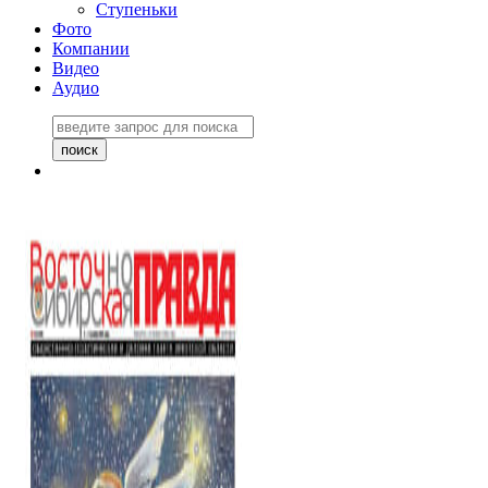
Ступеньки
Фото
Компании
Видео
Аудио
Восточно-Сибирская
правда №27243
06 ноября