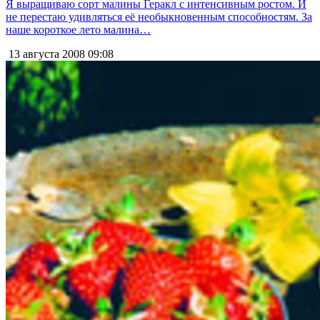
Я выращиваю сорт малины Геракл с интенсивным ростом. И
не перестаю удивляться её необыкновенным способностям. За
наше короткое лето малина…
13 августа 2008
09:08