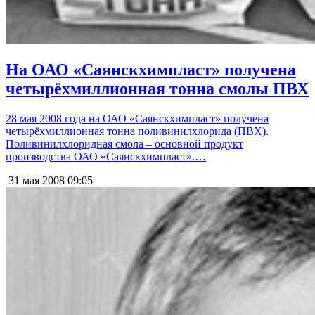
На ОАО «Саянскхимпласт» получена
четырёхмиллионная тонна смолы ПВХ
28 мая 2008 года на ОАО «Саянскхимпласт» получена
четырёхмиллионная тонна поливинилхлорида (ПВХ).
Поливинилхлоридная смола – основной продукт
производства ОАО «Саянскхимпласт».…
31 мая 2008
09:05