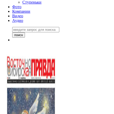
Ступеньки
Фото
Компании
Видео
Аудио
Восточно-Сибирская
правда №27243
06 ноября