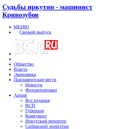
Судьбы иркутян - машинист
Кривозубов
МЕНЮ
Свежий выпуск
Общество
Власть
Экономика
Парламентские вести
Новости
Фоторепортажи
Архив
Все издания
ВСП
Губерния
Конкурент
Иркутский репортер
Сибирский энергетик