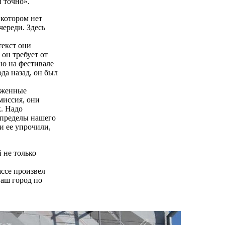
 точно».
 котором нет
ереди. Здесь
текст они
он требует от
но на фестивале
да назад, он был
уженные
миссия, они
к. Надо
 пределы нашего
и ее упрочили,
 не только
ассе произвел
наш город по