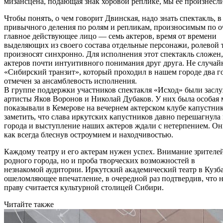
мизансцена, подающая знак хоровой реплике, мы ее произнесли
Чтобы понять, о чем говорит Двинская, надо знать спектакль, в
привычного деления по ролям и репликам, произносимым по оч
главное действующее лицо — семь актеров, время от времени
выделяющих из своего состава отдельные персонажи, ролевой 
произносят синхронно. Для исполнения этот спектакль сложен, 
актеров почти интуитивного понимания друг друга. Не случай
«Сибирский транзит», который проходил в нашем городе два го
отмечен за ансамблевость исполнения.
В группе поддержки участников спектакля «Исход» были засл
артисты Яков Воронов и Николай Дубаков. У них была особая 
показывали в Кемерове на вечернем актерском клубе капустни
заметить, что слава иркутских капустников давно перешагнула
города и выступление наших актеров ждали с нетерпением. Он
как всегда блеснув остроумием и находчивостью.
Каждому театру и его актерам нужен успех. Внимание зрителей
родного города, но и проба творческих возможностей в
незнакомой аудитории. Иркутский академический театр в Кузб
ошеломляющее впечатление, в очередной раз подтвердив, что 
праву считается культурной столицей Сибири.
Читайте также