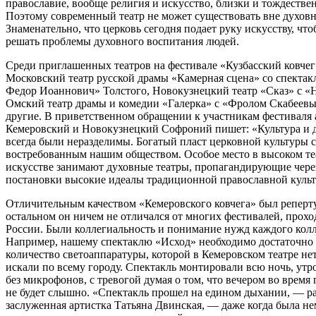
православие, вообще религия и искусство, близки и тождестве
Поэтому современный театр не может существовать вне духовн
Знаменательно, что церковь сегодня подает руку искусству, чт
решать проблемы духовного воспитания людей.
Среди приглашенных театров на фестивале «Кузбасский ковче
Московский театр русской драмы «Камерная сцена» со спекта
Федор Иоаннович» Толстого, Новокузнецкий театр «Сказ» с «
Омский театр драмы и комедии «Галерка» с «Фролом Скабеев
другие. В приветственном обращении к участникам фестиваля
Кемеровский и Новокузнецкий Софроний пишет: «Культура и 
всегда были неразделимы. Богатый пласт церковной культуры 
востребованным нашим обществом. Особое место в высоком т
искусстве занимают духовные театры, пропагандирующие чере
постановки высокие идеалы традиционной православной куль
Отличительным качеством «Кемеровского ковчега» был реперту
остальном он ничем не отличался от многих фестивалей, прохо
России. Были коллегиальность и понимание нужд каждого колл
Например, нашему спектаклю «Исход» необходимо достаточно
количество светоаппаратуры, которой в Кемеровском театре нет
искали по всему городу. Спектакль монтировали всю ночь, ут
без микрофонов, с тревогой думая о том, что вечером во время 
не будет слышно. «Спектакль прошел на едином дыхании, — р
заслуженная артистка Татьяна Двинская, — даже когда была н