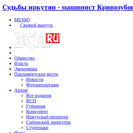
Судьбы иркутян - машинист Кривозубо
МЕНЮ
Свежий выпуск
Общество
Власть
Экономика
Парламентские вести
Новости
Фоторепортажи
Архив
Все издания
ВСП
Губерния
Конкурент
Иркутский репортер
Сибирский энергетик
Ступеньки
Фото