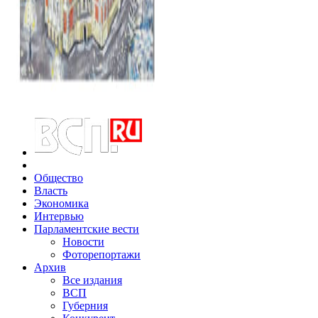
Общество
Власть
Экономика
Интервью
Парламентские вести
Новости
Фоторепортажи
Архив
Все издания
ВСП
Губерния