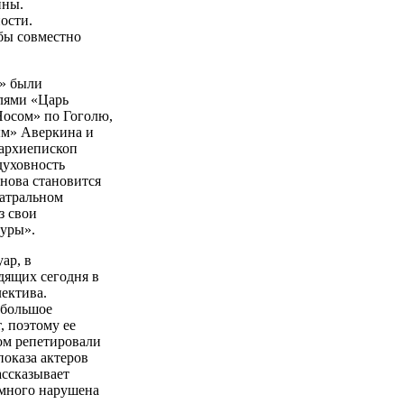
нны.
ости.
обы совместно
г» были
клями «Царь
Носом» по Гоголю,
ым» Аверкина и
 архиепископ
духовность
снова становится
еатральном
з свои
туры».
ар, в
дящих сегодня в
ектива.
 большое
, поэтому ее
ром репетировали
показа актеров
ассказывает
емного нарушена