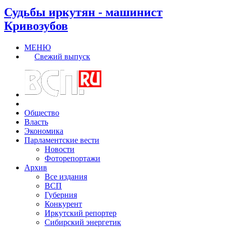
Судьбы иркутян - машинист
Кривозубов
МЕНЮ
Свежий выпуск
Общество
Власть
Экономика
Парламентские вести
Новости
Фоторепортажи
Архив
Все издания
ВСП
Губерния
Конкурент
Иркутский репортер
Сибирский энергетик