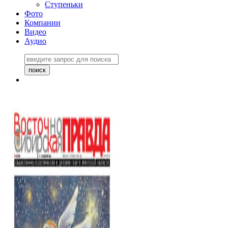
Ступеньки
Фото
Компании
Видео
Аудио
Восточно-Сибирская
правда №27243
06 ноября