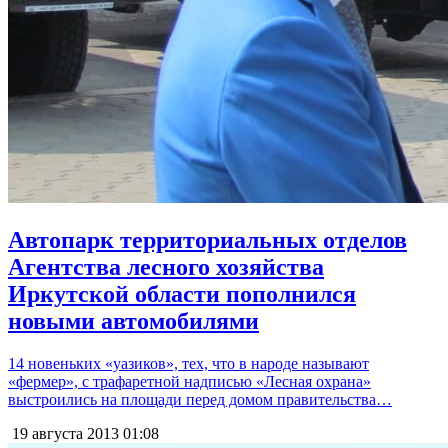
Автопарк территориальных отделов
Агентства лесного хозяйства
Иркутской области пополнился
новыми автомобилями
14 новеньких «уазиков», тех, что в народе называют
«фермер», с трафаретной надписью «Лесная охрана»
выстроились на площади перед домом правительства…
19 августа 2013
01:08