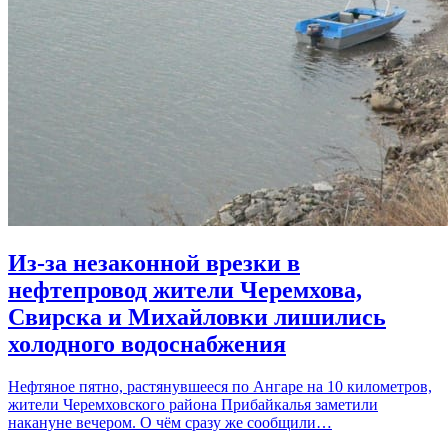
Из-за незаконной врезки в
нефтепровод жители Черемхова,
Свирска и Михайловки лишились
холодного водоснабжения
Нефтяное пятно, растянувшееся по Ангаре на 10 километров,
жители Черемховского района Прибайкалья заметили
накануне вечером. О чём сразу же сообщили…