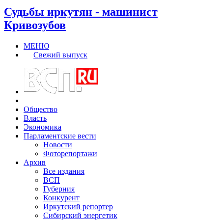
Судьбы иркутян - машинист
Кривозубов
МЕНЮ
Свежий выпуск
Общество
Власть
Экономика
Парламентские вести
Новости
Фоторепортажи
Архив
Все издания
ВСП
Губерния
Конкурент
Иркутский репортер
Сибирский энергетик