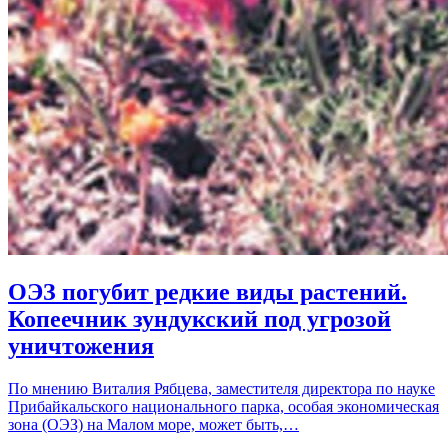
ОЭЗ погубит редкие виды растений.
Копеечник зундукский под угрозой
уничтожения
По мнению Виталия Рябцева, заместителя директора по науке
Прибайкальского национального парка, особая экономическая
зона (ОЭЗ) на Малом море, может быть,…