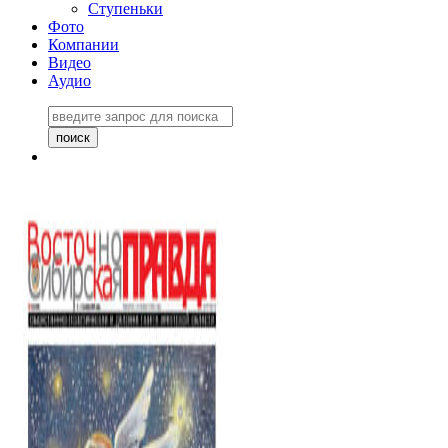
Ступеньки
Фото
Компании
Видео
Аудио
Восточно-Сибирская
правда №27243
06 ноября