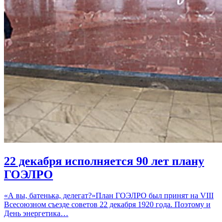
22 декабря исполняется 90 лет плану
ГОЭЛРО
«А вы, батенька, делегат?»План ГОЭЛРО был принят на VIII
Всесоюзном съезде советов 22 декабря 1920 года. Поэтому и
День энергетика…