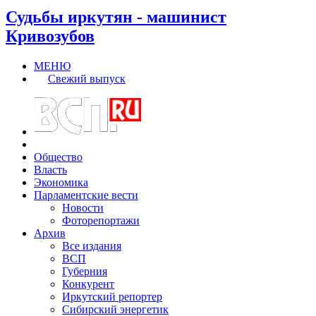
Судьбы иркутян - машинист
Кривозубов
МЕНЮ
Свежий выпуск
Общество
Власть
Экономика
Парламентские вести
Новости
Фоторепортажи
Архив
Все издания
ВСП
Губерния
Конкурент
Иркутский репортер
Сибирский энергетик