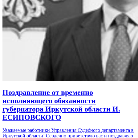
Поздравление от временно
исполняющего обязанности
губернатора Иркутской области И.
ЕСИПОВСКОГО
Уважаемые работники Управления Судебного департамента в
Иркутской области! Сердечно приветствую вас и поздравляю