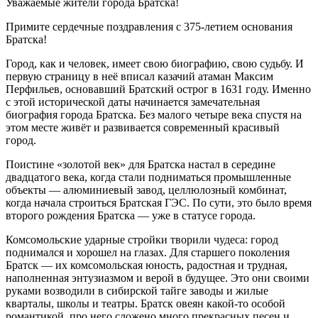
Уважаемые жители города Братска!
Примите сердечные поздравления с 375-летием основания
Братска!
Город, как и человек, имеет свою биографию, свою судьбу. И
первую страницу в неё вписал казачий атаман Максим
Перфильев, основавший Братский острог в 1631 году. Именно
с этой исторической даты начинается замечательная
биография города Братска. Без малого четыре века спустя на
этом месте живёт и развивается современный красивый
город.
Поистине «золотой век» для Братска настал в середине
двадцатого века, когда стали подниматься промышленные
объекты — алюминиевый завод, целлюлозный комбинат,
когда начала строиться Братская ГЭС. По сути, это было время
второго рождения Братска — уже в статусе города.
Комсомольские ударные стройки творили чудеса: город
поднимался и хорошел на глазах. Для старшего поколения
Братск — их комсомольская юность, радостная и трудная,
наполненная энтузиазмом и верой в будущее. Это они своими
руками возводили в сибирской тайге заводы и жилые
кварталы, школы и театры. Братск овеян какой-то особой
романтикой, про него сложено много прекрасных песен и