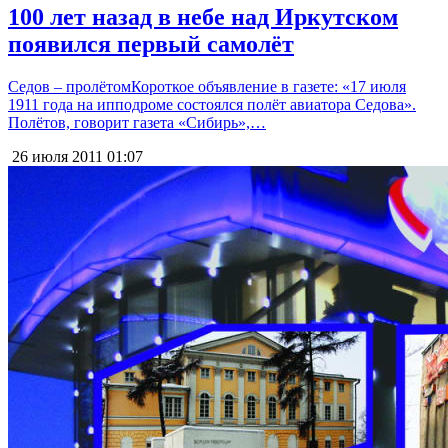
100 лет назад в небе над Иркутском
появился первый самолёт
Седов – пролётомКороткое объявление в газете: «17 июля
1911 года на ипподроме состоялся полёт авиатора Седова».
Полётов, говорит газета «Сибирь»,…
26 июля 2011
01:07