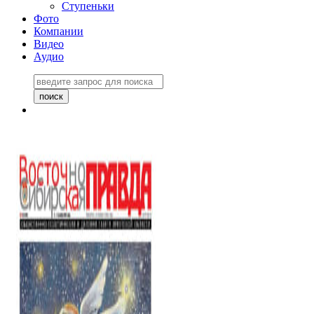
Ступеньки
Фото
Компании
Видео
Аудио
Восточно-Сибирская
правда №27243
06 ноября