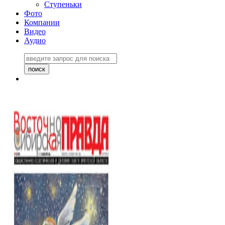
Ступеньки
Фото
Компании
Видео
Аудио
Восточно-Сибирская
правда №27243
06 ноября