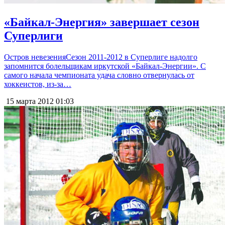
«Байкал-Энергия» завершает сезон
Суперлиги
Остров невезенияСезон 2011-2012 в Суперлиге надолго
запомнится болельщикам иркутской «Байкал-Энергии». С
самого начала чемпионата удача словно отвернулась от
хоккеистов, из-за…
15 марта 2012
01:03