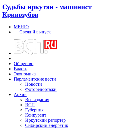
Судьбы иркутян - машинист
Кривозубов
МЕНЮ
Свежий выпуск
Общество
Власть
Экономика
Парламентские вести
Новости
Фоторепортажи
Архив
Все издания
ВСП
Губерния
Конкурент
Иркутский репортер
Сибирский энергетик