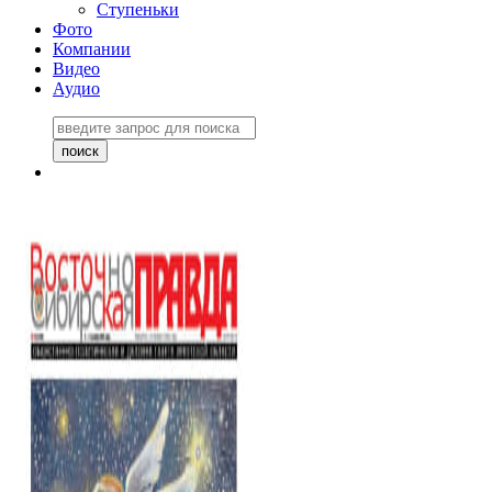
Ступеньки
Фото
Компании
Видео
Аудио
Восточно-Сибирская
правда №27243
06 ноября