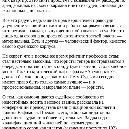
них квартир. Зато снята проблема с возмещением расходов по
аренде жилья: из своего кармана никто из судей, снимающих
жилплощадь, не платит.
Всё это радует, ведь защита прав вершителей правосудия,
улучшение условий их жизни и работы напрямую связаны с
интересами граждан, вынужденных обращаться в суд. Но это
лишь одна сторона вопроса об авторитете третьей власти —
материальная. Есть и другая — человеческий фактор, качество
самого судейского корпуса.
Не секрет, что в последнее время рейтинг профессии судьи
стал настолько высоким, что юристы теперь выстраиваются в
очередь, чтобы занять, не в обиду будет сказано, столь хлебное
место. Так что критический пафос фразы «А судьи кто?»
должен бы уже, по идее, кануть в Лету. Судьями сегодня
имеют право быть только самые лучшие — и в
профессиональном, и моральном плане — юристы.
О том, как самоочищается судейское сообщество от
недостойных носить высокое звание, рассказала на
конференции председатель квалификационной коллегии
Галина Елфимова. Прежде всего, отбор кандидатов на
должность судьи стал более тщательным. За два года
квалификационной коллегией не рекомендовано к
назначению сорок кандидатов (заявлений поступило 182).