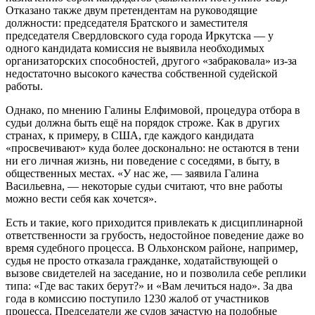
Отказано также двум претендентам на руководящие
должности: председателя Братского и заместителя
председателя Свердловского суда города Иркутска — у
одного кандидата комиссия не выявила необходимых
организаторских способностей, другого «забраковала» из-за
недостаточно высокого качества собственной судейской
работы.
Однако, по мнению Галины Елфимовой, процедура отбора в
судьи должна быть ещё на порядок строже. Как в других
странах, к примеру, в США, где каждого кандидата
«просвечивают» куда более досконально: не остаются в тени
ни его личная жизнь, ни поведение с соседями, в быту, в
общественных местах. «У нас же, — заявила Галина
Васильевна, — некоторые судьи считают, что вне работы
можно вести себя как хочется».
Есть и такие, кого приходится привлекать к дисциплинарной
ответственности за грубость, недостойное поведение даже во
время судебного процесса. В Ольхонском районе, например,
судья не просто отказала гражданке, ходатайствующей о
вызове свидетелей на заседание, но и позволила себе реплики
типа: «Где вас таких берут?» и «Вам лечиться надо». За два
года в комиссию поступило 1230 жалоб от участников
процесса. Председатели же судов зачастую на подобные