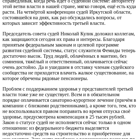
справедливая, когда речь идёт о судебной системе: авторитету
этой ветви власти в нашей стране, мягко говоря, ещё есть куда
расти. На четвёртой конференции судей Иркутской области,
состоявшейся на днях, как раз обсуждались вопросы, от
которых зависит эффективность третьей власти.
Председатель совета судей Николай Кулик доложил коллегам,
как защищаются сегодня их права и интересы. Благодаря
принятым федеральным законам и целевой программе
развития судебной системы, статус служителя Фемиды теперь
достаточно высок. Труд людей, облачённых в мантию, без
сомнения, тяжёлый и ответственный, оплачивается сейчас
очень достойно. Да и ушедшим в отставку членам судейского
сообщества не приходится влачить жалкое существование, на
которое обречены рядовые пенсионеры.
Проблем с поддержанием здоровья у представителей третьей
власти тоже уже не существует. Всем и в обязательном
порядке оплачивается санаторно-курортное лечение (причём в
компании с близкими родственниками), а кроме того, тем, кто
не воспользовался правом поправить во время отпуска своё
здоровье, предусмотрена компенсация в 25 тысяч рублей.
Закон о статусе судей не исполняется сейчас только в одном
отношении: из федерального бюджета выделяется
недостаточно средств на строительство и приобретение для