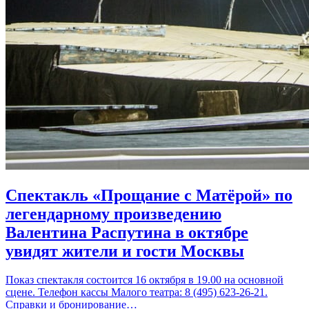
Спектакль «Прощание с Матёрой» по
легендарному произведению
Валентина Распутина в октябре
увидят жители и гости Москвы
Показ спектакля состоится 16 октября в 19.00 на основной
сцене. Телефон кассы Малого театра: 8 (495) 623-26-21.
Справки и бронирование…