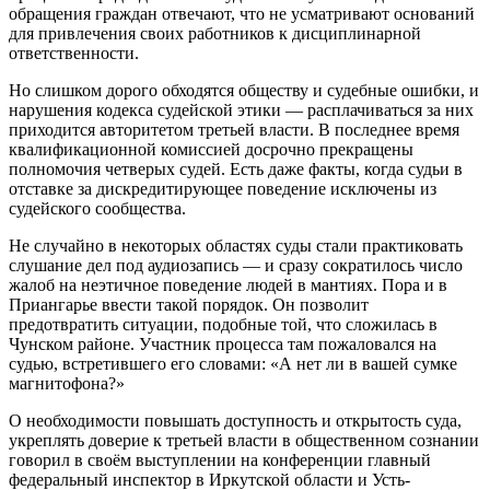
обращения граждан отвечают, что не усматривают оснований
для привлечения своих работников к дисциплинарной
ответственности.
Но слишком дорого обходятся обществу и судебные ошибки, и
нарушения кодекса судейской этики — расплачиваться за них
приходится авторитетом третьей власти. В последнее время
квалификационной комиссией досрочно прекращены
полномочия четверых судей. Есть даже факты, когда судьи в
отставке за дискредитирующее поведение исключены из
судейского сообщества.
Не случайно в некоторых областях суды стали практиковать
слушание дел под аудиозапись — и сразу сократилось число
жалоб на неэтичное поведение людей в мантиях. Пора и в
Приангарье ввести такой порядок. Он позволит
предотвратить ситуации, подобные той, что сложилась в
Чунском районе. Участник процесса там пожаловался на
судью, встретившего его словами: «А нет ли в вашей сумке
магнитофона?»
О необходимости повышать доступность и открытость суда,
укреплять доверие к третьей власти в общественном сознании
говорил в своём выступлении на конференции главный
федеральный инспектор в Иркутской области и Усть-