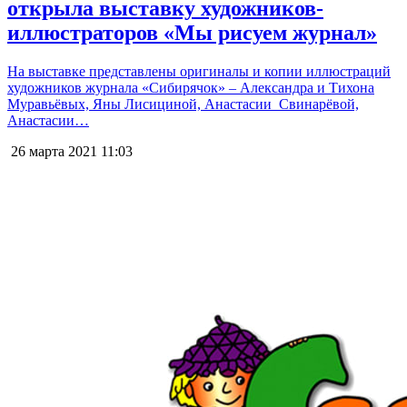
открыла выставку художников-
иллюстраторов «Мы рисуем журнал»
На выставке представлены оригиналы и копии иллюстраций
художников журнала «Сибирячок» – Александра и Тихона
Муравьёвых, Яны Лисициной, Анастасии Свинарёвой,
Анастасии…
26 марта 2021
11:03