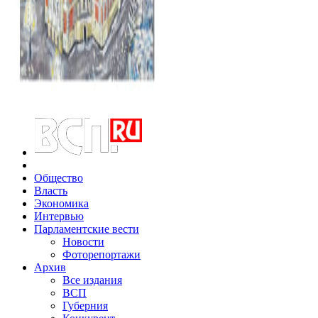
Общество
Власть
Экономика
Интервью
Парламентские вести
Новости
Фоторепортажи
Архив
Все издания
ВСП
Губерния