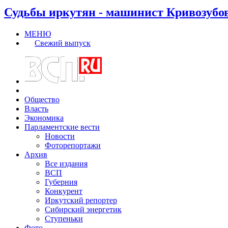
Судьбы иркутян - машинист Кривозубо
МЕНЮ
Свежий выпуск
Общество
Власть
Экономика
Парламентские вести
Новости
Фоторепортажи
Архив
Все издания
ВСП
Губерния
Конкурент
Иркутский репортер
Сибирский энергетик
Ступеньки
Фото