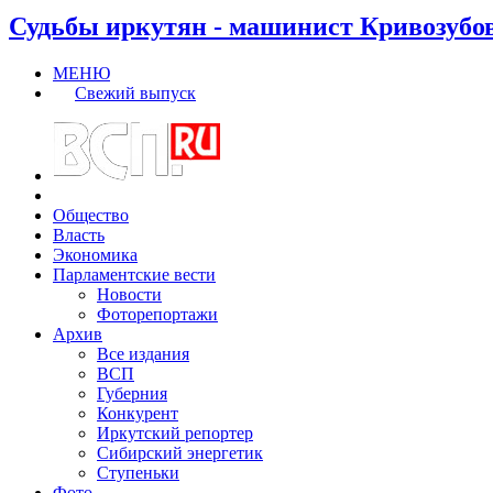
Судьбы иркутян - машинист Кривозубо
МЕНЮ
Свежий выпуск
Общество
Власть
Экономика
Парламентские вести
Новости
Фоторепортажи
Архив
Все издания
ВСП
Губерния
Конкурент
Иркутский репортер
Сибирский энергетик
Ступеньки
Фото