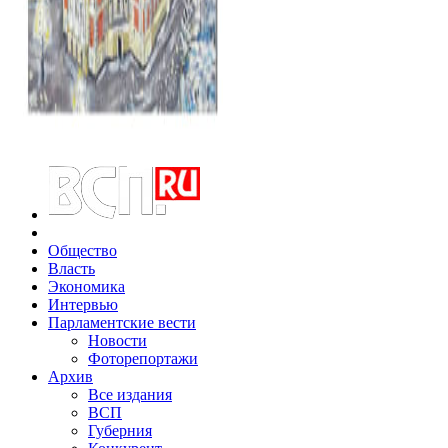
Общество
Власть
Экономика
Интервью
Парламентские вести
Новости
Фоторепортажи
Архив
Все издания
ВСП
Губерния