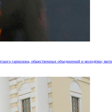
утского гарнизона, общественных объединений и молодёжи; ми