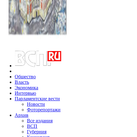
Общество
Власть
Экономика
Интервью
Парламентские вести
Новости
Фоторепортажи
Архив
Все издания
ВСП
Губерния