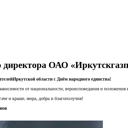
о директора ОАО «Иркутскгазп
телейИркутской области с Днём народного единства!
 зависимости от национальности, вероисповедания и положения 
аче и краше, мира, добра и благополучия!
инов