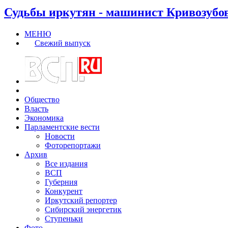
Судьбы иркутян - машинист Кривозубо
МЕНЮ
Свежий выпуск
Общество
Власть
Экономика
Парламентские вести
Новости
Фоторепортажи
Архив
Все издания
ВСП
Губерния
Конкурент
Иркутский репортер
Сибирский энергетик
Ступеньки
Фото