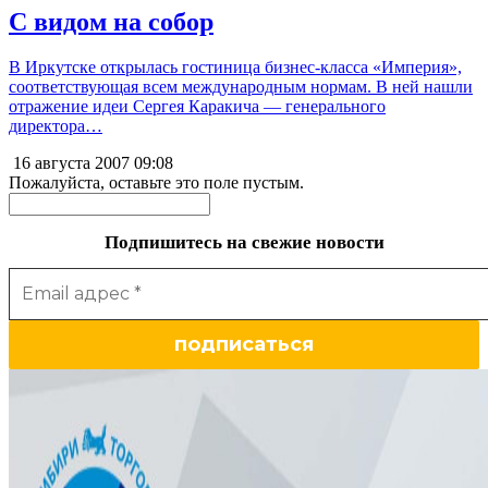
С видом на собор
В Иркутске открылась гостиница бизнес-класса «Империя»,
соответствующая всем международным нормам. В ней нашли
отражение идеи Сергея Каракича — генерального
директора…
16 августа 2007
09:08
Пожалуйста, оставьте это поле пустым.
Подпишитесь на свежие новости