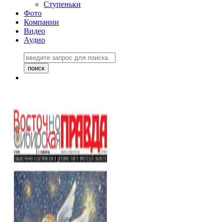
Ступеньки
Фото
Компании
Видео
Аудио
Восточно-Сибирская
правда №27243
06 ноября