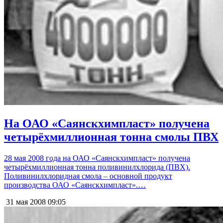
На ОАО «Саянскхимпласт» получена
четырёхмиллионная тонна смолы ПВХ
28 мая 2008 года на ОАО «Саянскхимпласт» получена
четырёхмиллионная тонна поливинилхлорида (ПВХ).
Поливинилхлоридная смола – основной продукт
производства ОАО «Саянскхимпласт».…
31 мая 2008
09:05