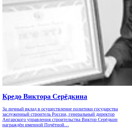
Кредо Виктора Серёдкина
За личный вклад в осуществление политики государства
заслуженный строитель России, генеральный директор
Ангарского управления строительства Виктор Серёдкин
награждён именной Почётной…