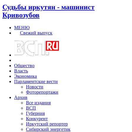
Судьбы иркутян - машинист
Кривозубов
МЕНЮ
Свежий выпуск
Общество
Власть
Экономика
Парламентские вести
Новости
Фоторепортажи
Архив
Все издания
ВСП
Губерния
Конкурент
Иркутский репортер
Сибирский энергетик