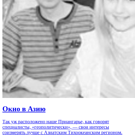
Окно в Азию
Так уж расположено наше Приангарье, как говорят
специалисты, «геополитически», — свои интересы
соизмерять лучше с Азиатским Тихоокеанским регионом.