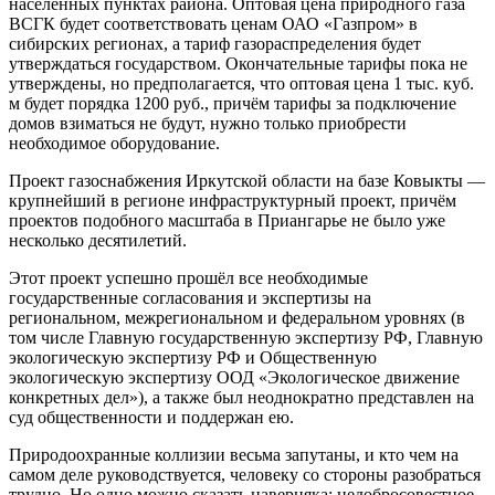
населённых пунктах района. Оптовая цена природного газа
ВСГК будет соответствовать ценам ОАО «Газпром» в
сибирских регионах, а тариф газораспределения будет
утверждаться государством. Окончательные тарифы пока не
утверждены, но предполагается, что оптовая цена 1 тыс. куб.
м будет порядка 1200 руб., причём тарифы за подключение
домов взиматься не будут, нужно только приобрести
необходимое оборудование.
Проект газоснабжения Иркутской области на базе Ковыкты —
крупнейший в регионе инфраструктурный проект, причём
проектов подобного масштаба в Приангарье не было уже
несколько десятилетий.
Этот проект успешно прошёл все необходимые
государственные согласования и экспертизы на
региональном, межрегиональном и федеральном уровнях (в
том числе Главную государственную экспертизу РФ, Главную
экологическую экспертизу РФ и Общественную
экологическую экспертизу ООД «Экологическое движение
конкретных дел»), а также был неоднократно представлен на
суд общественности и поддержан ею.
Природоохранные коллизии весьма запутаны, и кто чем на
самом деле руководствуется, человеку со стороны разобраться
трудно. Но одно можно сказать наверняка: недобросовестное