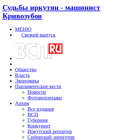
Судьбы иркутян - машинист
Кривозубов
МЕНЮ
Свежий выпуск
Общество
Власть
Экономика
Парламентские вести
Новости
Фоторепортажи
Архив
Все издания
ВСП
Губерния
Конкурент
Иркутский репортер
Сибирский энергетик