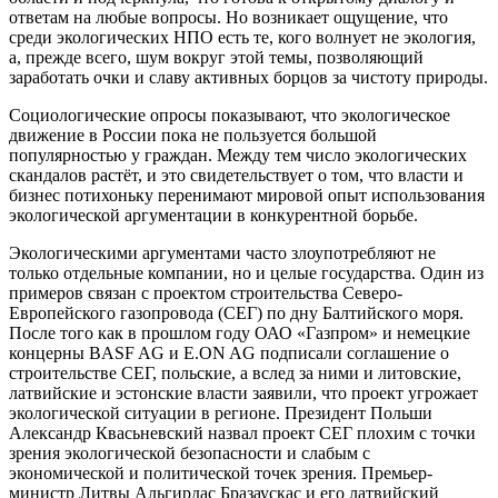
ответам на любые вопросы. Но возникает ощущение, что
среди экологических НПО есть те, кого волнует не экология,
а, прежде всего, шум вокруг этой темы, позволяющий
заработать очки и славу активных борцов за чистоту природы.
Социологические опросы показывают, что экологическое
движение в России пока не пользуется большой
популярностью у граждан. Между тем число экологических
скандалов растёт, и это свидетельствует о том, что власти и
бизнес потихоньку перенимают мировой опыт использования
экологической аргументации в конкурентной борьбе.
Экологическими аргументами часто злоупотребляют не
только отдельные компании, но и целые государства. Один из
примеров связан с проектом строительства Северо-
Европейского газопровода (СЕГ) по дну Балтийского моря.
После того как в прошлом году ОАО «Газпром» и немецкие
концерны BASF AG и E.ON AG подписали соглашение о
строительстве СЕГ, польские, а вслед за ними и литовские,
латвийские и эстонские власти заявили, что проект угрожает
экологической ситуации в регионе. Президент Польши
Александр Квасьневский назвал проект СЕГ плохим с точки
зрения экологической безопасности и слабым с
экономической и политической точек зрения. Премьер-
министр Литвы Альгирдас Бразаускас и его латвийский