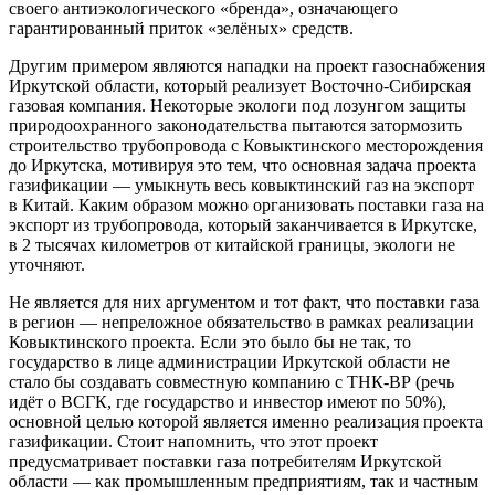
своего антиэкологического «бренда», означающего
гарантированный приток «зелёных» средств.
Другим примером являются нападки на проект газоснабжения
Иркутской области, который реализует Восточно-Сибирская
газовая компания. Некоторые экологи под лозунгом защиты
природоохранного законодательства пытаются затормозить
строительство трубопровода с Ковыктинского месторождения
до Иркутска, мотивируя это тем, что основная задача проекта
газификации — умыкнуть весь ковыктинский газ на экспорт
в Китай. Каким образом можно организовать поставки газа на
экспорт из трубопровода, который заканчивается в Иркутске,
в 2 тысячах километров от китайской границы, экологи не
уточняют.
Не является для них аргументом и тот факт, что поставки газа
в регион — непреложное обязательство в рамках реализации
Ковыктинского проекта. Если это было бы не так, то
государство в лице администрации Иркутской области не
стало бы создавать совместную компанию с ТНК-ВР (речь
идёт о ВСГК, где государство и инвестор имеют по 50%),
основной целью которой является именно реализация проекта
газификации. Стоит напомнить, что этот проект
предусматривает поставки газа потребителям Иркутской
области — как промышленным предприятиям, так и частным