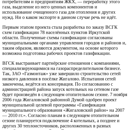
потребителям и предприятиям ЖКХ, — переработку этого
газа, выделение из него ценных компонентов и
использование очищенного газа для отопления и других
нужд. Ни о каком экспорте в данном случае речь не идёт.
Первым этапом проекта стала разработка по заказу ВСГК
схем газификации 78 населённых пунктов Иркутской
области. Полученные схемы газификации согласованы
муниципальными органами управления городов и районов и,
таким образом, являются документом, на основе которого
возможна подготовка рабочих проектов газификации.
ВГСК выстраивает партнёрские отношения с компаниями,
специализирующимися на газораспределительном бизнесе.
Так, ЗАО «Газмонтаж» уже завершило строительство сетей
низкого давления в посёлке Жигалово. Испытания сетей
закончены, ведётся их консервация. По согласованию с
администрацией района запуск котельных на сетевом газе
будет произведён в следующем отопительном сезоне. 7 ноября
2006 года Жигаловской районной Думой одобрен проект
муниципальной целевой программы «Газификация
муниципального образования «Жигаловский район» на 2007
— 2010 гг.». Согласно планам в следующем отопительном
сезоне планируется подключение 4 котельных, а позднее и
других 30 теплоисточников, расположенных в разных