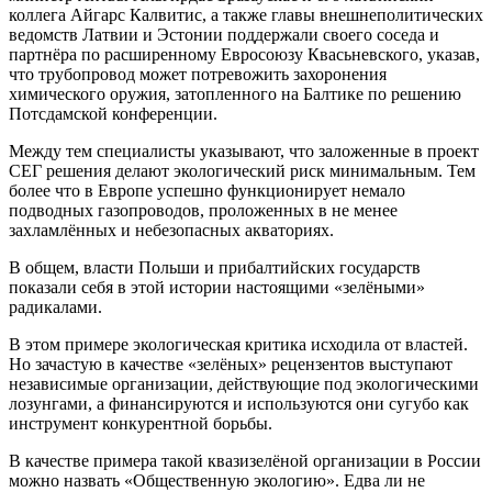
коллега Айгарс Калвитис, а также главы внешнеполитических
ведомств Латвии и Эстонии поддержали своего соседа и
партнёра по расширенному Евросоюзу Квасьневского, указав,
что трубопровод может потревожить захоронения
химического оружия, затопленного на Балтике по решению
Потсдамской конференции.
Между тем специалисты указывают, что заложенные в проект
СЕГ решения делают экологический риск минимальным. Тем
более что в Европе успешно функционирует немало
подводных газопроводов, проложенных в не менее
захламлённых и небезопасных акваториях.
В общем, власти Польши и прибалтийских государств
показали себя в этой истории настоящими «зелёными»
радикалами.
В этом примере экологическая критика исходила от властей.
Но зачастую в качестве «зелёных» рецензентов выступают
независимые организации, действующие под экологическими
лозунгами, а финансируются и используются они сугубо как
инструмент конкурентной борьбы.
В качестве примера такой квазизелёной организации в России
можно назвать «Общественную экологию». Едва ли не