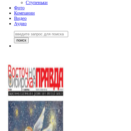
Ступеньки
Фото
Компании
Видео
Аудио
Восточно-Сибирская
правда №27243
06 ноября