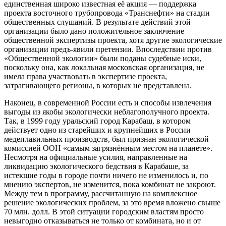
единственная широко известная её акция — поддержка
проекта восточного трубопровода «Транснефти» на стадии
общественных слушаний. В результате действий этой
организации было дано положительное заключение
общественной экспертизы проекта, хотя другие экологические
организации предъ-явили претензии. Впоследствии против
«Общественной экологии» были поданы судебные иски,
поскольку она, как локальная московская организация, не
имела права участвовать в экспертизе проекта,
затрагивающего регионы, в которых не представлена.
Наконец, в современной России есть и способы извлечения
выгоды из якобы экологически неблагополучного проекта.
Так, в 1999 году уральский город Карабаш, в котором
действует одно из старейших и крупнейших в России
медеплавильных производств, был признан экологической
комиссией ООН «самым загрязнённым местом на планете».
Несмотря на официальные усилия, направленные на
ликвидацию экологического бедствия в Карабаше, за
истекшие годы в городе почти ничего не изменилось и, по
мнению экспертов, не изменится, пока комбинат не закроют.
Между тем в программу, рассчитанную на комплексное
решение экологических проблем, за это время вложено свыше
70 млн. долл. В этой ситуации городским властям просто
невыгодно отказываться не только от комбината, но и от