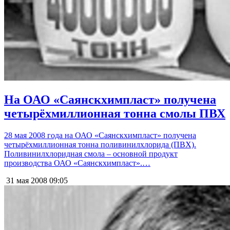
На ОАО «Саянскхимпласт» получена
четырёхмиллионная тонна смолы ПВХ
28 мая 2008 года на ОАО «Саянскхимпласт» получена
четырёхмиллионная тонна поливинилхлорида (ПВХ).
Поливинилхлоридная смола – основной продукт
производства ОАО «Саянскхимпласт».…
31 мая 2008
09:05