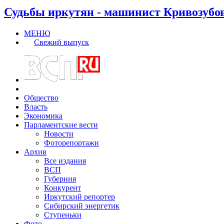
Судьбы иркутян - машинист Кривозубо
МЕНЮ
Свежий выпуск
Общество
Власть
Экономика
Парламентские вести
Новости
Фоторепортажи
Архив
Все издания
ВСП
Губерния
Конкурент
Иркутский репортер
Сибирский энергетик
Ступеньки
Фото