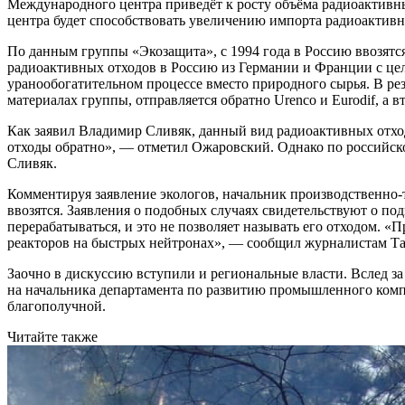
Международного центра приведёт к росту объёма радиоактивн
центра будет способствовать увеличению импорта радиоактивн
По данным группы «Экозащита», с 1994 года в Россию ввозятс
радиоактивных отходов в Россию из Германии и Франции с цел
уранообогатительном процессе вместо природного сырья. В рез
материалах группы, отправляется обратно Urenco и Eurodif, а 
Как заявил Владимир Сливяк, данный вид радиоактивных отход
отходы обратно», — отметил Ожаровский. Однако по российском
Сливяк.
Комментируя заявление экологов, начальник производственно
ввозятся. Заявления о подобных случаях свидетельствуют о по
перерабатываться, и это не позволяет называть его отходом. 
реакторов на быстрых нейтронах», — сообщил журналистам Та
Заочно в дискуссию вступили и региональные власти. Вслед з
на начальника департамента по развитию промышленного ком
благополучной.
Читайте также