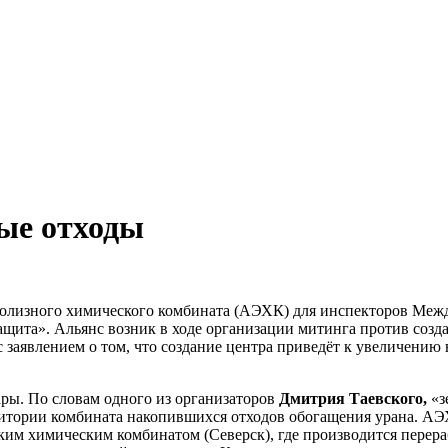
ые отходы
тролизного химического комбината (АЭХК) для инспекторов Межд
щита». Альянс возник в ходе организации митинга против созд
 заявлением о том, что создание центра приведёт к увеличению
ры. По словам одного из организаторов
Дмитрия Таевского,
«з
ритории комбината накопившихся отходов обогащения урана. АЭ
им химическим комбинатом (Северск), где производится перераб