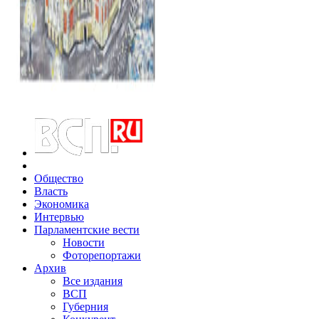
Общество
Власть
Экономика
Интервью
Парламентские вести
Новости
Фоторепортажи
Архив
Все издания
ВСП
Губерния