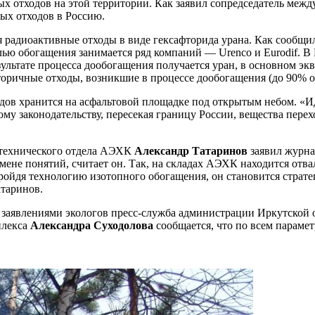
ых отходов на этой территории. Как заявил сопредседатель ме
ых отходов в Россию.
я радиоактивные отходы в виде гексафторида урана. Как сообщ
ью обогащения занимается ряд компаний — Urenco и Eurodif. В
ультате процесса дообогащения получается уран, в основном эк
вторичные отходы, возникшие в процессе дообогащения (до 90% о
ов хранится на асфальтовой площадке под открытым небом. «Ид
у законодательству, пересекая границу России, вещества перехо
-технического отдела АЭХК
Александр Татаринов
заявил журна
дмене понятий, считает он. Так, на складах АЭХК находится от
«Пройдя технологию изотопного обогащения, он становится страт
таринов.
а заявлениями экологов пресс-служба администрации Иркутской
плекса
Александра Суходолова
сообщается, что по всем параме