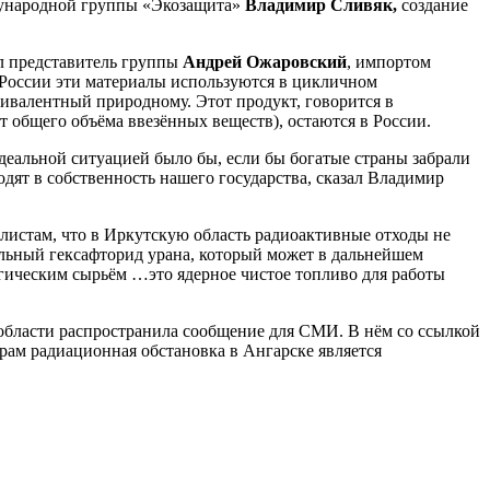
ждународной группы «Экозащита»
Владимир Сливяк,
создание
ил представитель группы
Андрей Ожаровский
, импортом
 России эти материалы используются в цикличном
вивалентный природному. Этот продукт, говорится в
т общего объёма ввезённых веществ), остаются в России.
еальной ситуацией было бы, если бы богатые страны забрали
дят в собственность нашего государства, сказал Владимир
листам, что в Иркутскую область радиоактивные отходы не
вальный гексафторид урана, который может в дальнейшем
егическим сырьём …это ядерное чистое топливо для работы
 области распространила сообщение для СМИ. В нём со ссылкой
трам радиационная обстановка в Ангарске является