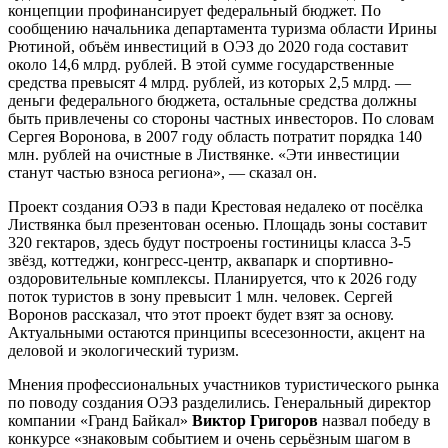
концепции профинансирует федеральный бюджет. По
сообщению начальника департамента туризма области Ирины
Рютиной, объём инвестиций в ОЭЗ до 2020 года составит
около 14,6 млрд. рублей. В этой сумме государственные
средства превысят 4 млрд. рублей, из которых 2,5 млрд. —
деньги федерального бюджета, остальные средства должны
быть привлечены со стороны частных инвесторов. По словам
Сергея Воронова, в 2007 году область потратит порядка 140
млн. рублей на очистные в Листвянке. «Эти инвестиции
станут частью взноса региона», — сказал он.
Проект создания ОЭЗ в пади Крестовая недалеко от посёлка
Листвянка был презентован осенью. Площадь зоны составит
320 гектаров, здесь будут построены гостиницы класса 3-5
звёзд, коттеджи, конгресс-центр, аквапарк и спортивно-
оздоровительные комплексы. Планируется, что к 2026 году
поток туристов в зону превысит 1 млн. человек. Сергей
Воронов рассказал, что этот проект будет взят за основу.
Актуальными остаются принципы всесезонности, акцент на
деловой и экологический туризм.
Мнения профессиональных участников туристического рынка
по поводу создания ОЭЗ разделились. Генеральный директор
компании «Гранд Байкал»
Виктор Григоров
назвал победу в
конкурсе «знаковым событием и очень серьёзным шагом в