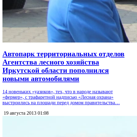
Автопарк территориальных отделов
Агентства лесного хозяйства
Иркутской области пополнился
новыми автомобилями
14 новеньких «уазиков», тех, что в народе называют
«фермер», с трафаретной надписью «Лесная охрана»
выстроились на площади перед домом правительства…
19 августа 2013
01:08