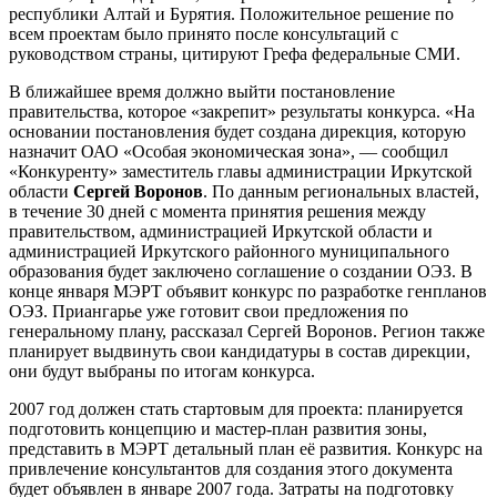
республики Алтай и Бурятия. Положительное решение по
всем проектам было принято после консультаций с
руководством страны, цитируют Грефа федеральные СМИ.
В ближайшее время должно выйти постановление
правительства, которое «закрепит» результаты конкурса. «На
основании постановления будет создана дирекция, которую
назначит ОАО «Особая экономическая зона», — сообщил
«Конкуренту» заместитель главы администрации Иркутской
области
Сергей Воронов
. По данным региональных властей,
в течение 30 дней с момента принятия решения между
правительством, администрацией Иркутской области и
администрацией Иркутского районного муниципального
образования будет заключено соглашение о создании ОЭЗ. В
конце января МЭРТ объявит конкурс по разработке генпланов
ОЭЗ. Приангарье уже готовит свои предложения по
генеральному плану, рассказал Сергей Воронов. Регион также
планирует выдвинуть свои кандидатуры в состав дирекции,
они будут выбраны по итогам конкурса.
2007 год должен стать стартовым для проекта: планируется
подготовить концепцию и мастер-план развития зоны,
представить в МЭРТ детальный план её развития. Конкурс на
привлечение консультантов для создания этого документа
будет объявлен в январе 2007 года. Затраты на подготовку