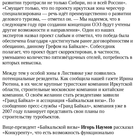
развитии туротрасли не только Сибири, но и всей России».
«Смущает только, что по проекту иркутская зона чересчур
специализирована — речь идёт преимущественно о развитии
делового туризма, — отметил он. — Мы надеемся, что в
следующем году при создании концепции ОЭЗ будут учтены
другие возможности и направления». Один из наших
экспертов назвал проект слабым и отметил, что победа была
обеспечена благодаря «достигнутым ранее договорённостям и
обещанию, данному Грефом на Байкале». Собеседник
полагает, что проект будет скорректирован, в частности,
уменьшено количество пятизвёздочных отелей, потребность в
которых невысока.
Между тем у особой зоны в Листвянке уже появились
потенциальные резиденты. Как сообщила нашей газете Ирина
Рютина, в их числе крупные туристские компании Иркутской
области, строительные московские компании и китайские
компании. О своём желании стать резидентами заявили
«Гранд Байкал» и ассоциация «Байкальская виза». По
сообщению пресс-службы «Гранд Байкал», компания уже в
2007 году планирует представить свои планы по
строительству туробъектов.
Вице-президент «Байкальской визы»
Игорь Наумов
рассказал
«Конкуренту», что есть возможность функционально