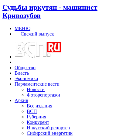
Судьбы иркутян - машинист
Кривозубов
МЕНЮ
Свежий выпуск
Общество
Власть
Экономика
Парламентские вести
Новости
Фоторепортажи
Архив
Все издания
ВСП
Губерния
Конкурент
Иркутский репортер
Сибирский энергетик