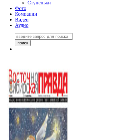
Ступеньки
Фото
Компании
Видео
Аудио
Восточно-Сибирская
правда №27243
06 ноября