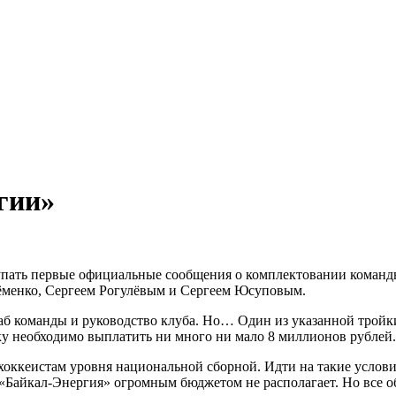
гии»
упать первые официальные сообщения о комплектовании команды
ёменко, Сергеем Рогулёвым и Сергеем Юсуповым.
аб команды и руководство клуба. Но… Один из указанной тройки
ку необходимо выплатить ни много ни мало 8 миллионов рублей. 
ккеистам уровня национальной сборной. Идти на такие условия
 «Байкал-Энергия» огромным бюджетом не располагает. Но все о