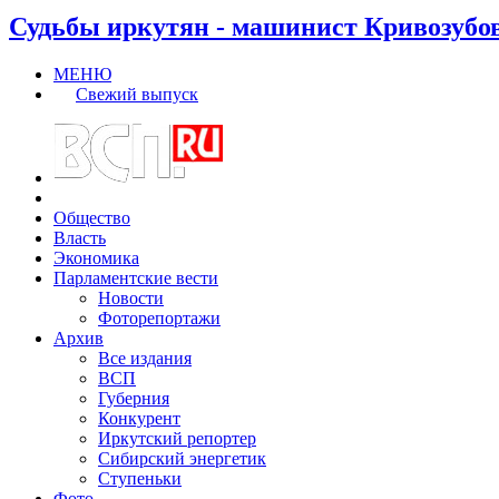
Судьбы иркутян - машинист Кривозубо
МЕНЮ
Свежий выпуск
Общество
Власть
Экономика
Парламентские вести
Новости
Фоторепортажи
Архив
Все издания
ВСП
Губерния
Конкурент
Иркутский репортер
Сибирский энергетик
Ступеньки
Фото