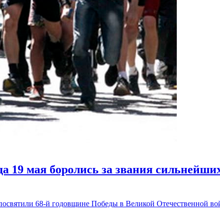
да 19 мая боролись за звания сильнейши
посвятили 68-й годовщине Победы в Великой Отечественной вой