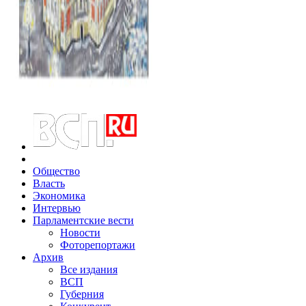
Общество
Власть
Экономика
Интервью
Парламентские вести
Новости
Фоторепортажи
Архив
Все издания
ВСП
Губерния