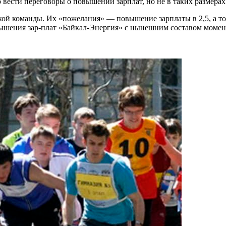
 вести переговоры о повышении зарплат, но не в таких размерах
ой команды. Их «пожелания» — повышение зарплаты в 2,5, а то и
вышения зар-плат «Байкал-Энергия» с нынешним составом момент