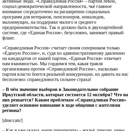
активные люди. «Справедливая Россия» – партия левой,
социал-демократической направленности, чьё главное
внимание сосредоточено на расширении социальных
программ для ветеранов, пенсионеров, инвалидов,
малоимущих, на поддержке малого и среднего
предпринимательства. Так и должно быть в двухпартийной
системе, где «Единая Россия», безусловно, занимает правый
фланг.
«Справедливая Россия» считает своим соперником только
«Единую Россию», и, судя по административному давлению
на кандидатов от нашей партии, «Единая Россия» отвечает
нам взаимностью. Мы гордимся тем, какая травля
организована против «Справедливой России», насколько
партия власти боится реальной конкуренции, но давить на нас
бесполезно: справедливость сильнее страха!
– В чём значение выборов в Законодательное собрание
Иркутской области, которые состоятся 12 октября? Что на
них решается? Каким проблемам «Справедливая Россия»
уделяет основное внимание в ходе общения с жителями
региона?
[dme:cats/]
– Как я уже сказал, наши приоритеты – жильё, пенсии, цены