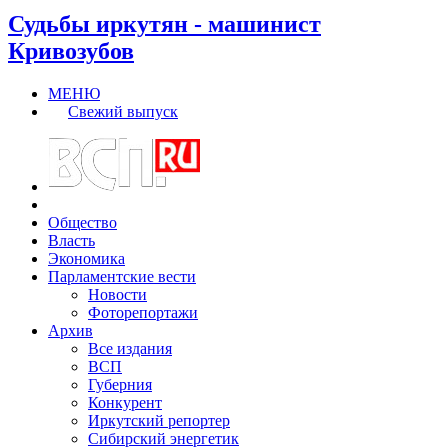
Судьбы иркутян - машинист
Кривозубов
МЕНЮ
Свежий выпуск
Общество
Власть
Экономика
Парламентские вести
Новости
Фоторепортажи
Архив
Все издания
ВСП
Губерния
Конкурент
Иркутский репортер
Сибирский энергетик