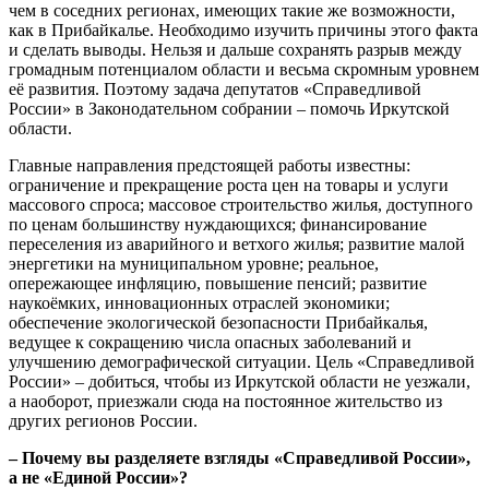
чем в соседних регионах, имеющих такие же возможности,
как в Прибайкалье. Необходимо изучить причины этого факта
и сделать выводы. Нельзя и дальше сохранять разрыв между
громадным потенциалом области и весьма скромным уровнем
её развития. Поэтому задача депутатов «Справедливой
России» в Законодательном собрании – помочь Иркутской
области.
Главные направления предстоящей работы известны:
ограничение и прекращение роста цен на товары и услуги
массового спроса; массовое строительство жилья, доступного
по ценам большинству нуждающихся; финансирование
переселения из аварийного и ветхого жилья; развитие малой
энергетики на муниципальном уровне; реальное,
опережающее инфляцию, повышение пенсий; развитие
наукоёмких, инновационных отраслей экономики;
обеспечение экологической безопасности Прибайкалья,
ведущее к сокращению числа опасных заболеваний и
улучшению демографической ситуации. Цель «Справедливой
России» – добиться, чтобы из Иркутской области не уезжали,
а наоборот, приезжали сюда на постоянное жительство из
других регионов России.
– Почему вы разделяете взгляды «Справедливой России»,
а не «Единой России»?