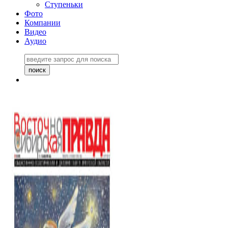
Ступеньки
Фото
Компании
Видео
Аудио
Восточно-Сибирская
правда №27243
06 ноября