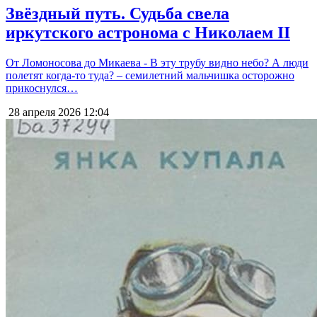
Звёздный путь. Судьба свела
иркутского астронома с Николаем II
От Ломоносова до Микаева - В эту трубу видно небо? А люди
полетят когда-то туда? – семилетний мальчишка осторожно
прикоснулся…
28 апреля 2026
12:04