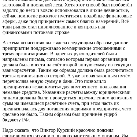
заготовкой и поставкой леса. Хотя этот способ был изобретён
задолго до него и вовсю использовался в лихие девяностые,
сейчас немногие рискуют пуститься в подобные финансовые
аферы, даже под прикрытием самых благих намерений. Всё-
таки рынок стал цивилизованнее и контроль над
финансовыми потоками строже.
А схема «спасения» выглядела следующим образом: данное
предприятие поддерживало коммерческие отношениями с
тремя организациями. В адрес их руководителей были
направлены письма, согласно которым первая организация
должна была внести на счёт второй энную сумму из текущих
взаиморасчётов. Таким же образом должна была рассчитаться
третья организация со второй. А уже вторая законным путём
перечисляла энную сумму в банк. Это позволило
предприятию «сэкономить» для внутреннего пользования
немалые средства. Указанные расчёты между юридическими
лицами должны были проводиться перечислением денежных
сумм на имевшиеся расчётные счета, при этом часть их
предназначалась для погашения недоимки предприятия, чего
сделано не было. Таким образом был причинён ущерб
бюджету РФ.
Надо сказать, что Виктор Курский красочно пояснял
сложившуюся ситуацию правоохранительным органам. Им