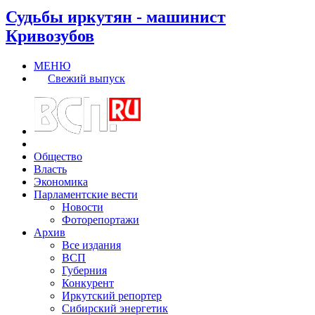
Судьбы иркутян - машинист
Кривозубов
МЕНЮ
Свежий выпуск
Общество
Власть
Экономика
Парламентские вести
Новости
Фоторепортажи
Архив
Все издания
ВСП
Губерния
Конкурент
Иркутский репортер
Сибирский энергетик