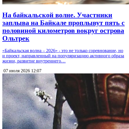
На байкальской волне. Участники
заплыва на Байкале проплывут пять с
половиной километров вокруг острова
Ольтрек
«Байкальская волна – 2026» - это не только соревнование, но
и проект, направленный на популяризацию активного образа
жизни, развитие внутреннего…
07 июля 2026
12:07