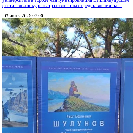
университете в городе Чанчунь (провинция Цзилинь) прошёл
фестиваль-конкурс театрализованных представлений на…
03 июня 2026
07:06