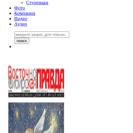
Ступеньки
Фото
Компании
Видео
Аудио
Восточно-Сибирская
правда №27243
06 ноября