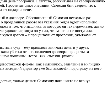
аждый день просрочки. 1 августа, рассчитывая на своевременную
ей. Просчитав цикл операции, Самохин был уверен, что к
купит подарки жене.
нный в договоре. Обеспокоенный Самохин несколько раз
о проделанной работе без указания, когда будет исполнено
дока в том, что машинка, за которую он так переживает, давно
го удивление, когда он узнал, что машина не поступала.
с кучей долгов – с процентами от просрочки, убытками от
ьства в суде – ему пришлось занимать деньги у друга.
скали убытки от неисполнения договора, проценты за
венной пошлины. Всего 348,5 тысячи рублей.
дивостокской фирмы. Как выяснилось, заявление в милицию
х заседаний директор уже был заключён под стражу, на него
дствие, только деньги Самохину пока никто не вернул.