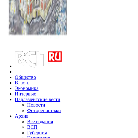
Общество
Власть
Экономика
Интервью
Парламентские вести
Новости
Фоторепортажи
Архив
Все издания
ВСП
Губерния