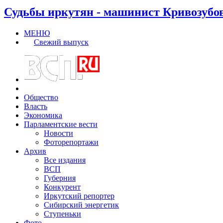
Судьбы иркутян - машинист Кривозубо
МЕНЮ
Свежий выпуск
Общество
Власть
Экономика
Парламентские вести
Новости
Фоторепортажи
Архив
Все издания
ВСП
Губерния
Конкурент
Иркутский репортер
Сибирский энергетик
Ступеньки
Фото