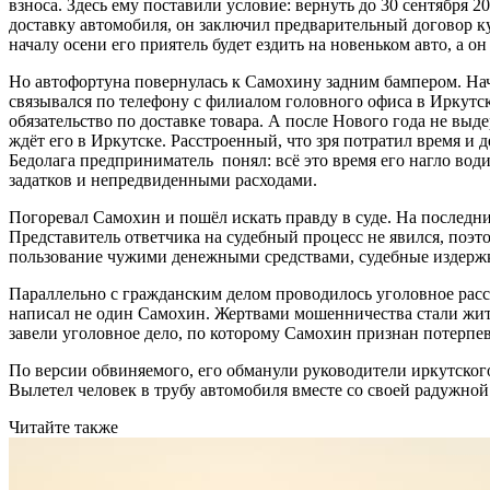
взноса. Здесь ему поставили условие: вернуть до 30 сентября 2
доставку автомобиля, он заключил предварительный договор ку
началу осени его приятель будет ездить на новеньком авто, а
Но автофортуна повернулась к Самохину задним бампером. Нач
связывался по телефону с филиалом головного офиса в Иркутске
обязательство по доставке товара. А после Нового года не выд
ждёт его в Иркутске. Расстроенный, что зря потратил время и д
Бедолага предприниматель понял: всё это время его нагло вод
задатков и непредвиденными расходами.
Погоревал Самохин и пошёл искать правду в суде. На последний
Представитель ответчика на судебный процесс не явился, поэт
пользование чужими денежными средствами, судебные издержки
Параллельно с гражданским делом проводилось уголовное рас
написал не один Самохин. Жертвами мошенничества стали жите
завели уголовное дело, по которому Самохин признан потерпе
По версии обвиняемого, его обманули руководители иркутского
Вылетел человек в трубу автомобиля вместе со своей радужной
Читайте также