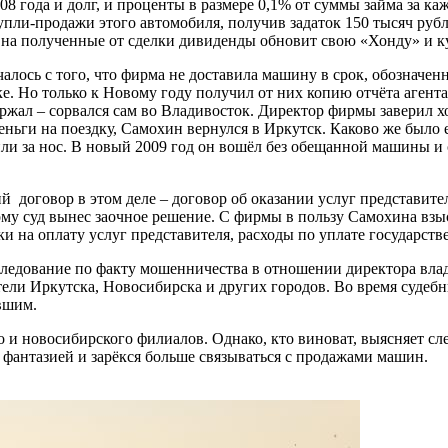
008 года и долг, и проценты в размере 0,1% от суммы займа за к
пли-продажи этого автомобиля, получив задаток 150 тысяч рубл
 он на полученные от сделки дивиденды обновит свою «Хонду» и 
алось с того, что фирма не доставила машину в срок, обозначе
. Но только к Новому году получил от них копию отчёта агента 
ержал – сорвался сам во Владивосток. Директор фирмы заверил хо
еньги на поездку, Самохин вернулся в Иркутск. Каково же было е
или за нос. В новый 2009 год он вошёл без обещанной машины и 
 договор в этом деле – договор об оказании услуг представител
ому суд вынес заочное решение. С фирмы в пользу Самохина взы
 на оплату услуг представителя, расходы по уплате государст
следование по факту мошенничества в отношении директора вла
ли Иркутска, Новосибирска и других городов. Во время судебны
вшим.
 и новосибирского филиалов. Однако, кто виноват, выясняет сле
 фантазией и зарёкся больше связываться с продажами машин.