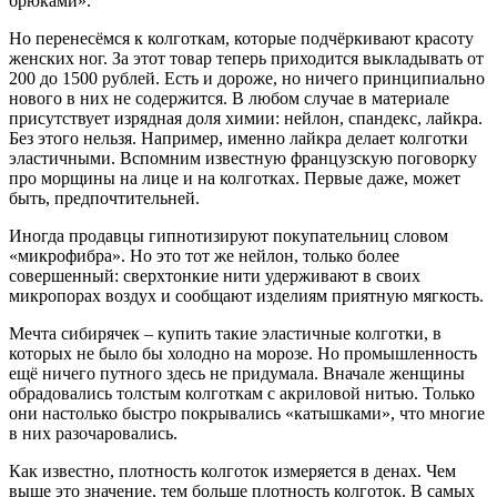
брюками».
Но перенесёмся к колготкам, которые подчёркивают красоту
женских ног. За этот товар теперь приходится выкладывать от
200 до 1500 рублей. Есть и дороже, но ничего принципиально
нового в них не содержится. В любом случае в материале
присутствует изрядная доля химии: нейлон, спандекс, лайкра.
Без этого нельзя. Например, именно лайкра делает колготки
эластичными. Вспомним известную французскую поговорку
про морщины на лице и на колготках. Первые даже, может
быть, предпочтительней.
Иногда продавцы гипнотизируют покупательниц словом
«микрофибра». Но это тот же нейлон, только более
совершенный: сверхтонкие нити удерживают в своих
микропорах воздух и сообщают изделиям приятную мягкость.
Мечта сибирячек – купить такие эластичные колготки, в
которых не было бы холодно на морозе. Но промышленность
ещё ничего путного здесь не придумала. Вначале женщины
обрадовались толстым колготкам с акриловой нитью. Только
они настолько быстро покрывались «катышками», что многие
в них разочаровались.
Как известно, плотность колготок измеряется в денах. Чем
выше это значение, тем больше плотность колготок. В самых