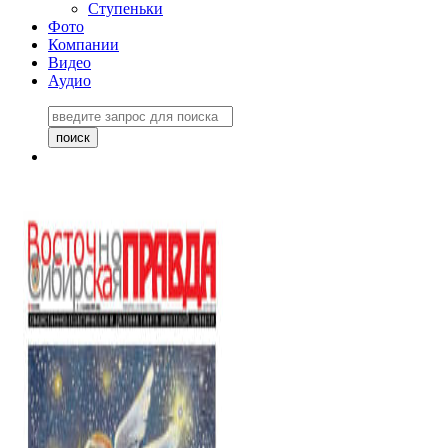
Ступеньки
Фото
Компании
Видео
Аудио
Восточно-Сибирская
правда №27243
06 ноября