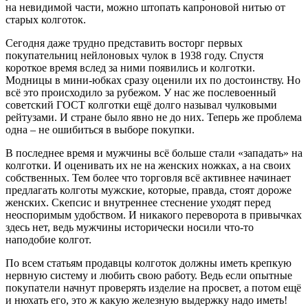
на невидимой части, можно штопать капроновой нитью от
старых колготок.
Сегодня даже трудно представить восторг первых
покупательниц нейлоновых чулок в 1938 году. Спустя
короткое время вслед за ними появились и колготки.
Модницы в мини-юбках сразу оценили их по достоинству. Но
всё это происходило за рубежом. У нас же послевоенный
советский ГОСТ колготки ещё долго называл чулковыми
рейтузами. И стране было явно не до них. Теперь же проблема
одна – не ошибиться в выборе покупки.
В последнее время и мужчины всё больше стали «западать» на
колготки. И оценивать их не на женских ножках, а на своих
собственных. Тем более что торговля всё активнее начинает
предлагать колготы мужские, которые, правда, стоят дороже
женских. Скепсис и внутреннее стеснение уходят перед
неоспоримым удобством. И никакого переворота в привычках
здесь нет, ведь мужчины исторически носили что-то
наподобие колгот.
По всем статьям продавцы колготок должны иметь крепкую
нервную систему и любить свою работу. Ведь если опытные
покупатели начнут проверять изделие на просвет, а потом ещё
и нюхать его, это ж какую железную выдержку надо иметь!