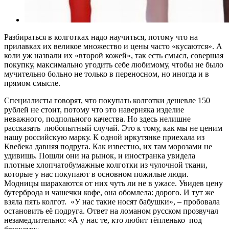
Разбираться в колготках надо научиться, потому что на
прилавках их великое множество и цены часто «кусаются». А
коли уж назвали их «второй кожей», так есть смысл, совершая
покупку, максимально угодить себе любимому, чтобы не было
мучительно больно не только в переносном, но иногда и в
прямом смысле.
Специалисты говорят, что покупать колготки дешевле 150
рублей не стоит, потому что это наверняка изделие
неважного, подпольного качества. Но здесь нелишне
рассказать любопытный случай. Это к тому, как мы не ценим
нашу российскую марку. К одной иркутянке приехала из
Квебека давняя подруга. Как известно, их там морозами не
удивишь. Пошли они на рынок, и иностранка увидела
плотные хлопчатобумажные колготки из чулочной ткани,
которые у нас покупают в основном пожилые люди.
Модницы шарахаются от них чуть ли не в ужасе. Увидев цену
бутерброда и чашечки кофе, она обомлела: дорого. И тут же
взяла пять колгот. «У нас такие носят бабушки», – пробовала
остановить её подруга. Ответ на ломаном русском прозвучал
незамедлительно: «А у нас те, кто любит тёпленько под