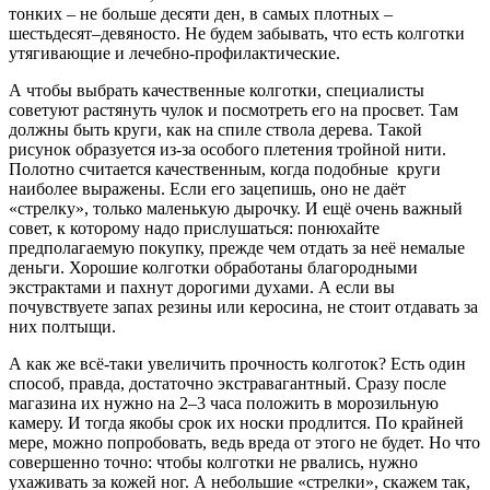
тонких – не больше десяти ден, в самых плотных –
шестьдесят–девяносто. Не будем забывать, что есть колготки
утягивающие и лечебно-профилактические.
А чтобы выбрать качественные колготки, специалисты
советуют растянуть чулок и посмотреть его на просвет. Там
должны быть круги, как на спиле ствола дерева. Такой
рисунок образуется из-за особого плетения тройной нити.
Полотно считается качественным, когда подобные круги
наиболее выражены. Если его зацепишь, оно не даёт
«стрелку», только маленькую дырочку. И ещё очень важный
совет, к которому надо прислушаться: понюхайте
предполагаемую покупку, прежде чем отдать за неё немалые
деньги. Хорошие колготки обработаны благородными
экстрактами и пахнут дорогими духами. А если вы
почувствуете запах резины или керосина, не стоит отдавать за
них полтыщи.
А как же всё-таки увеличить прочность колготок? Есть один
способ, правда, достаточно экстравагантный. Сразу после
магазина их нужно на 2–3 часа положить в морозильную
камеру. И тогда якобы срок их носки продлится. По крайней
мере, можно попробовать, ведь вреда от этого не будет. Но что
совершенно точно: чтобы колготки не рвались, нужно
ухаживать за кожей ног. А небольшие «стрелки», скажем так,