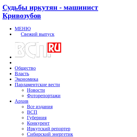
Судьбы иркутян - машинист
Кривозубов
МЕНЮ
Свежий выпуск
Общество
Власть
Экономика
Парламентские вести
Новости
Фоторепортажи
Архив
Все издания
ВСП
Губерния
Конкурент
Иркутский репортер
Сибирский энергетик