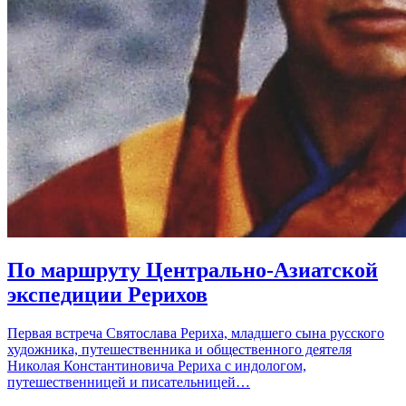
По маршруту Центрально-Азиатской
экспедиции Рерихов
Первая встреча Святослава Рериха, младшего сына русского
художника, путешественника и общественного деятеля
Николая Константиновича Рериха с индологом,
путешественницей и писательницей…