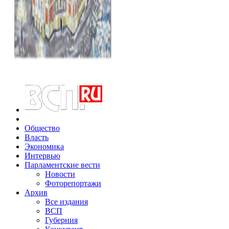
Общество
Власть
Экономика
Интервью
Парламентские вести
Новости
Фоторепортажи
Архив
Все издания
ВСП
Губерния