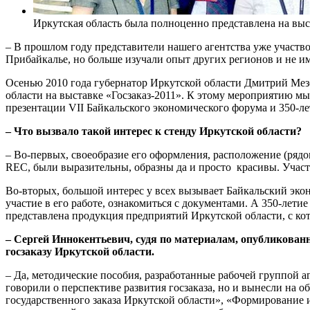
Иркутская область была полноценно представлена на выс
– В прошлом году представители нашего агентства уже участво
Прибайкалье, но больше изучали опыт других регионов и не им
Осенью 2010 года губернатор Иркутской области Дмитрий Мез
области на выставке «Госзаказ-2011». К этому мероприятию м
презентации VII Байкальского экономического форума и 350-ле
– Что вызвало такой интерес к стенду Иркутской области?
– Во-первых, своеобразие его оформления, расположение (ряд
REC, были выразительны, образны да и просто красивы. Участн
Во-вторых, большой интерес у всех вызывает Байкальский эк
участие в его работе, ознакомиться с документами. А 350-лет
представлена продукция предприятий Иркутской области, с кото
– Сергей Иннокентьевич, судя по материалам, опубликован
госзаказу Иркутской области.
– Да, методические пособия, разработанные рабочей группой а
говорили о перспективе развития госзаказа, но и вынесли на
государственного заказа Иркутской области», «Формирование 