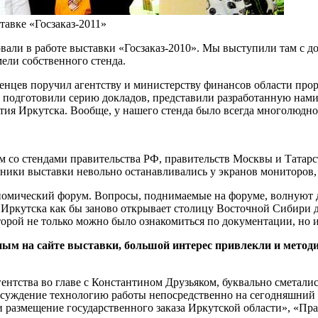
тавке «Госзаказ-2011»
вали в работе выставки «Госзаказ-2010». Мы выступили там с д
ели собственного стенда.
енцев поручил агентству и министерству финансов области пр
ы подготовили серию докладов, представили разработанную нам
тия Иркутска. Вообще, у нашего стенда было всегда многолюдно
ом со стендами правительства РФ, правительств Москвы и Татар
ики выставки невольно останавливались у экранов мониторов, а
ономический форум. Вопросы, поднимаемые на форуме, волнуют 
ие Иркутска как бы заново открывает столицу Восточной Сибири 
рой не только можно было ознакомиться по документации, но и к
ным на сайте выставки, большой интерес привлекли и метод
гентства во главе с Константином Друзьяком, буквально сметали
 обсуждение технологию работы непосредственно на сегодняшни
и размещение государственного заказа Иркутской области», «Пр