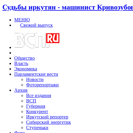
Судьбы иркутян - машинист Кривозубо
МЕНЮ
Свежий выпуск
Общество
Власть
Экономика
Парламентские вести
Новости
Фоторепортажи
Архив
Все издания
ВСП
Губерния
Конкурент
Иркутский репортер
Сибирский энергетик
Ступеньки
Фото