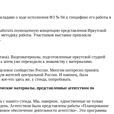
окладами о ходе исполнения ФЗ № 94 и специфике его работы в
оработать полноценную концепцию представления Иркутской
и методику работы. Участников выставки привлекли
.
стана). Видеоматериалы, подготовленные иркутской студией
 затем уже переходили к знакомству с материалами.
деловое сообщество России. Многим интересно принять
для жителей центральной России. И наконец, была
ое-что здесь же, у стенда, попробовать.
ические материалы, представленные агентством по
сь с нашего стенда. Мы, наверное, единственные не только
й день. Агентством были представлены работы «Планирование
авовое обеспечение деятельности агентства». Эти программы