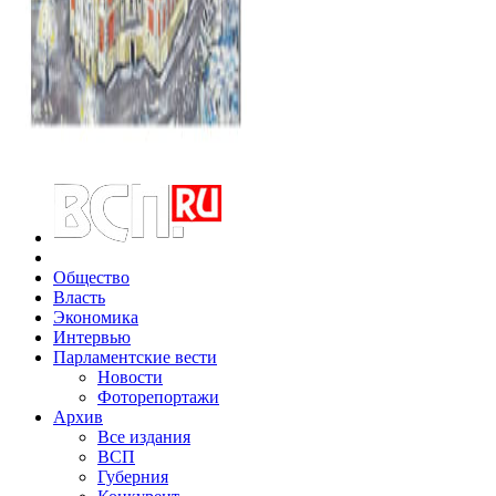
Общество
Власть
Экономика
Интервью
Парламентские вести
Новости
Фоторепортажи
Архив
Все издания
ВСП
Губерния