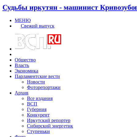
Судьбы иркутян - машинист Кривозубо
МЕНЮ
Свежий выпуск
Общество
Власть
Экономика
Парламентские вести
Новости
Фоторепортажи
Архив
Все издания
ВСП
Губерния
Конкурент
Иркутский репортер
Сибирский энергетик
Ступеньки
Фото